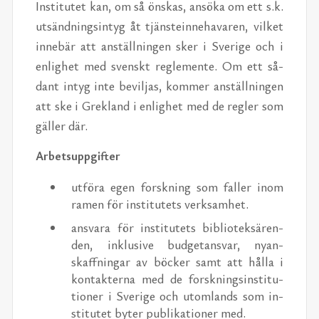
In­sti­tutet kan, om så ön­skas, an­söka om ett s.k.
ut­sänd­ningsin­tyg åt tjän­stein­nehavaren, vilket
in­nebär att anställ­nin­gen sker i Sverige och i
en­lighet med sven­skt re­gle­mente. Om ett så­
dant in­tyg inte bevil­jas, kom­mer anställ­nin­gen
att ske i Grekland i en­lighet med de re­gler som
gäller där.
Ar­bet­suppgifter
ut­föra egen forskn­ing som faller inom
ra­men för in­sti­tutets verk­samhet.
ans­vara för in­sti­tutets bib­liotek­sären­
den, inklu­sive bud­getans­var, nyan­
skaffningar av böcker samt att hålla i
kon­tak­terna med de forskn­ingsin­sti­tu­
tioner i Sverige och utom­lands som in­
sti­tutet byter pub­lika­tioner med.