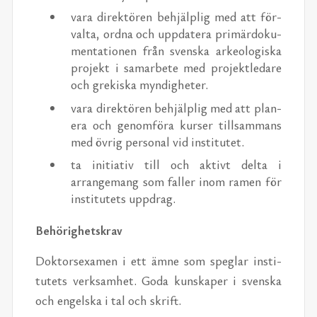
vara di­rek­tören be­hjälplig med att för­
valta, ordna och up­p­dat­era primär­doku­
men­ta­tio­nen från sven­ska arke­ol­o­giska
pro­jekt i samar­bete med pro­jek­tledare
och grekiska myn­digheter.
vara di­rek­tören be­hjälplig med att plan­
era och genom­föra kurser till­sam­mans
med övrig per­sonal vid in­sti­tutet.
ta ini­tia­tiv till och ak­tivt delta i
arrange­mang som faller inom ra­men för
in­sti­tutets up­p­drag.
Be­hörighet­skrav
Dok­tor­sex­a­men i ett ämne som speglar in­sti­
tutets verk­samhet. Goda kun­skaper i sven­ska
och en­gel­ska i tal och skrift.