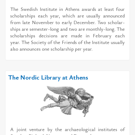
The Swedish In­sti­tute in Athens awards at least four
schol­ar­ships each year, which are usu­ally an­nounced
from late No­vem­ber to early De­cem­ber. Two schol­ar­
ships are se­mes­ter-long and two are monthly-long. The
schol­ar­ships de­ci­sions are made in Feb­ru­ary each
year. The So­ci­ety of the Friends of the In­sti­tute usu­ally
also an­nounces one schol­ar­ship per year.
The Nordic Library at Athens
A joint ven­ture by the ar­chae­o­log­i­cal in­sti­tutes of