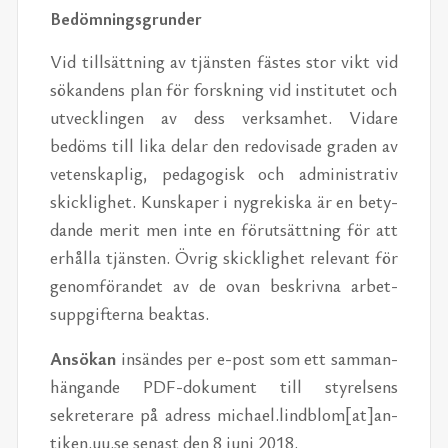
Bedömn­ings­grun­der
Vid till­sät­tning av tjän­sten fästes stor vikt vid
sökan­dens plan för forskn­ing vid in­sti­tutet och
utveck­lin­gen av dess verk­samhet. Vi­dare
bedöms till lika de­lar den re­dovisade graden av
veten­skaplig, ped­a­gogisk och ad­min­is­tra­tiv
skick­lighet. Kun­skaper i ny­grekiska är en be­ty­
dande merit men inte en förut­sät­tning för att
er­hålla tjän­sten. Övrig skick­lighet rel­e­vant för
genom­föran­det av de ovan beskrivna ar­bet­
suppgifterna beak­tas.
An­sökan
in­sän­des per e-post som ett sam­man­
hän­gande PDF-doku­ment till styrelsens
sekreter­are på adress michael.lind­blom[at]an­
tiken.uu.se senast den 8 juni 2018.