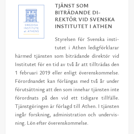
TJÄNST SOM
BITRÄDANDE DI­
REKTÖR VID SVEN­SKA
IN­STI­TUTET I ATHEN
Styrelsen för Sven­ska in­sti­
tutet i Athen ledigförk­larar
härmed tjän­sten som bi­trä­dande di­rek­tör vid
In­sti­tutet för en tid av två år att till­trä­das den
1 feb­ru­ari 2019 eller en­ligt öv­eren­skom­melse.
Förord­nan­det kan för­län­gas med två år un­der
förut­sät­tning att den som in­nehar tjän­sten inte
förord­nats på den vid ett tidi­gare tillfälle.
Tjän­st­görin­gen är för­lagd till Athen. I tjän­sten
in­går forskn­ing, ad­min­is­tra­tion och un­der­vis­
ning. Lön efter öv­eren­skom­melse.