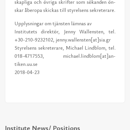
skapliga och övriga skrifter som sökan­den ön­
skar åberopa skickas till styrelsens sekreter­are.
Up­plysningar om tjän­sten läm­nas av
In­sti­tutets di­rek­tör, Jenny Wal­len­sten, tel.
+30-210-9232102, jenny.wal­len­sten[at]sia.gr
Styrelsens sekreter­are, Michael Lind­blom, tel.
018-4717553, michael.lind­blom[at]an­
tiken.uu.se
2018-04-23
Institute News/ Positions