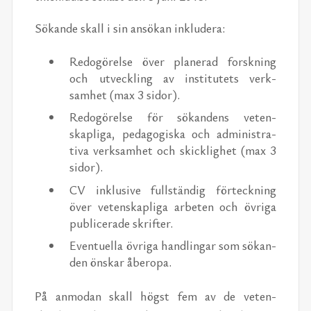
Sökande skall i sin an­sökan inklud­era:
Re­dogörelse över plan­erad forskn­ing
och utveck­ling av in­sti­tutets verk­
samhet (max 3 sidor).
Re­dogörelse för sökan­dens veten­
skapliga, ped­a­gogiska och ad­min­is­tra­
tiva verk­samhet och skick­lighet (max 3
sidor).
CV inklu­sive full­ständig förteck­n­ing
över veten­skapliga ar­beten och övriga
pub­licer­ade skrifter.
Eventuella övriga han­dlin­gar som sökan­
den ön­skar åberopa.
På an­modan skall högst fem av de veten­