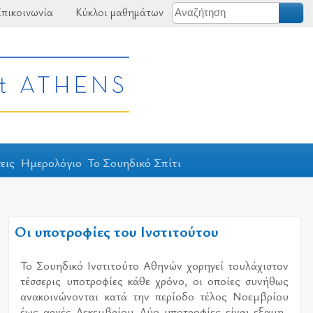
πικοινωνία
Κύκλοι μαθημάτων
εις
Ημερολόγιο
Το Σουηδικό Σπίτι
Οι υποτροφίες του Ινστιτούτου
Το Σου­η­δι­κό Ινστι­τού­το Αθη­νών χο­ρη­γεί του­λά­χι­στον
τέσ­σε­ρις υπο­τρο­φί­ες κάθε χρό­νο, οι οποί­ες συ­νή­θως
ανα­κοι­νώ­νο­νται κατά την πε­ρί­ο­δο τέ­λος Νοεμ­βρί­ου
έως αρ­χές Δεκεμ­βρί­ου. Δύο υπο­τρο­φί­ες εί­ναι εξα­μη­