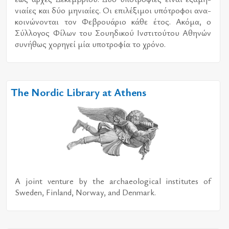
νιαί­ες και δύο μη­νιαί­ες. Οι επι­λέ­ξι­μοι υπό­τρο­φοι ανα­
κοι­νώ­νο­νται τον Φεβρουά­ριο κάθε έτος. Ακόμα, ο
Σύλ­λο­γος Φίλων του Σου­η­δι­κού Ινστι­τού­του Αθη­νών
συ­νή­θως χο­ρη­γεί μία υπο­τρο­φία το χρό­νο.
The Nordic Library at Athens
A joint venture by the archaeological institutes of
Sweden, Finland, Norway, and Denmark.