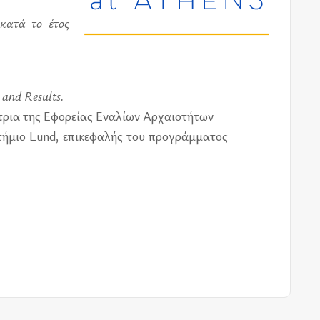
ν κατά το έτος
 and Results.
ντρια της Εφο­ρεί­ας Ενα­λί­ων Αρχαιο­τή­των
τή­μιο Lund, επι­κε­φα­λής του προ­γράμ­μα­τος