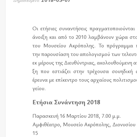
Δημοσιευμένο:
Οι ετή­σιες συ­να­ντή­σεις πραγ­μα­το­ποιού­νται
άνοι­ξη και από το 2010 λαμ­βά­νουν χώρα στο 
του Μου­σεί­ου Ακρό­πο­λης. Το πρό­γραμ­μα πε
την πα­ρου­σί­α­ση του απο­λο­γι­σμού των τε­λευ­
εκ μέ­ρους της Διευ­θύ­ντριας, ακο­λου­θού­με­νη 
ξη που εστιά­ζει στην τρέ­χου­σα σου­η­δι­κή αρ
έρευ­να με επί­κε­ντρο τους αρ­χαί­ους πο­λι­τι­σ
γεί­ου.
Ετή­σια Συνά­ντη­ση 2018
Παρα­σκευή 16 Μαρ­τί­ου 2018, 7.00 μ.μ.
Αμφι­θέ­α­τρο, Μου­σείο Ακρό­πο­λης, Διο­νυ­σί­ου 
15