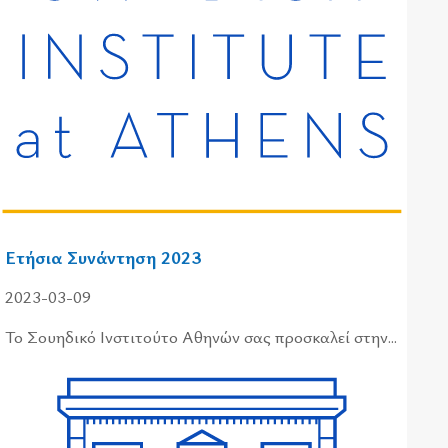
Ετήσια Συνάντηση 2023
2023-03-09
Το Σου­η­δι­κό Ινστι­τού­το Αθη­νών σας προ­σκα­λεί στην...