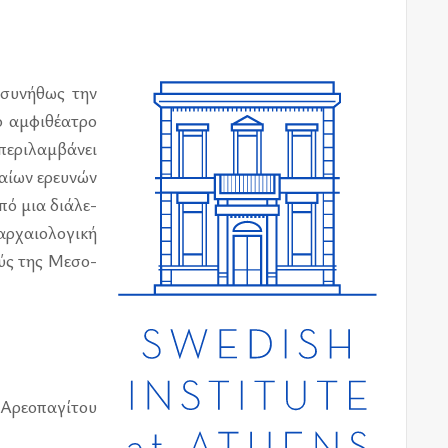
 συ­νή­θως την
αμ­φι­θέ­α­τρο
­ρι­λαμ­βά­νει
ταί­ων ερευ­νών
από μια διά­λε­
­χαιο­λο­γι­κή
μούς της Μεσο­
Αρε­ο­πα­γί­του