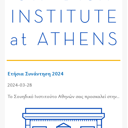
Ετήσια Συνάντηση 2024
2024-03-28
Το Σου­η­δι­κό Ινστι­τού­το Αθη­νών σας προ­σκα­λεί στην...