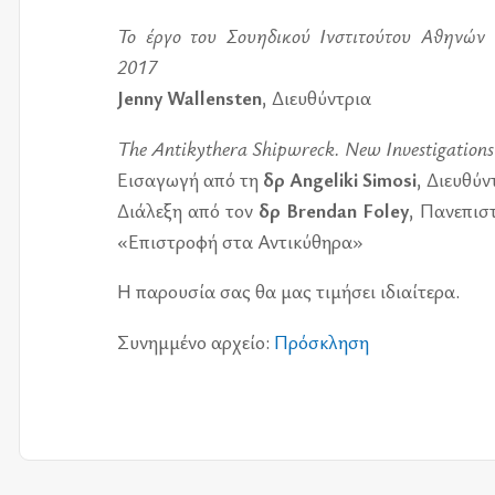
Το έργο του Σου­η­δι­κού Ινστι­τού­του Αθη­νώ
2017
Jenny Wallensten
, Διευ­θύ­ντρια
The Antikythera Shipwreck. New Investigations
Εισα­γω­γή από τη
δρ Angeliki Simosi
, Διευ­θύ­
Διά­λε­ξη από τον
δρ Brendan Foley
, Πανε­πι­σ
«Επι­στρο­φή στα Αντι­κύ­θη­ρα»
Η πα­ρου­σία σας θα μας τι­μή­σει ιδιαί­τε­ρα.
Συνημ­μέ­νο αρ­χείο:
Πρό­σκλη­ση