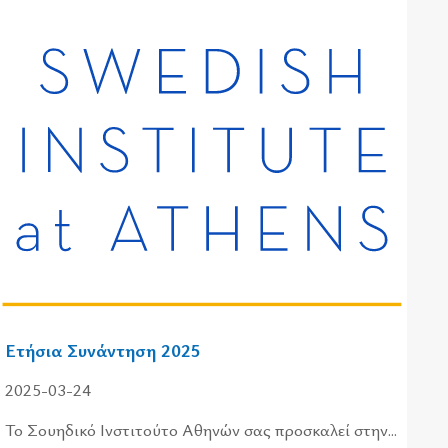
Ετήσια Συνάντηση 2025
2025-03-24
Το Σου­η­δι­κό Ινστι­τού­το Αθη­νών σας προ­σκα­λεί στην...