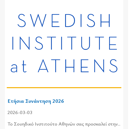
Ετήσια Συνάντηση 2026
2026-03-03
Το Σου­η­δι­κό Ινστι­τού­το Αθη­νών σας προ­σκα­λεί στην...