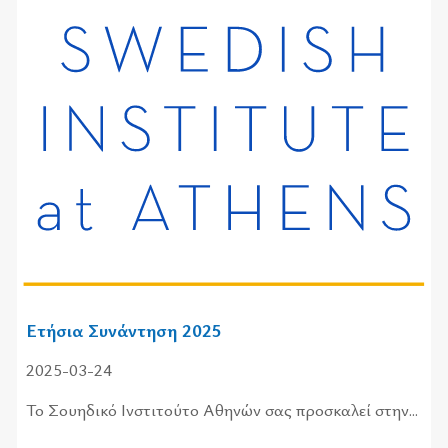
Ετήσια Συνάντηση 2025
2025-03-24
Το Σου­η­δι­κό Ινστι­τού­το Αθη­νών σας προ­σκα­λεί στην...