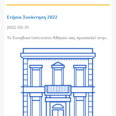
Ετήσια Συνάντηση 2022
2022-03-31
Το Σου­η­δι­κό Ινστι­τού­το Αθη­νών σας προ­σκα­λεί στην...