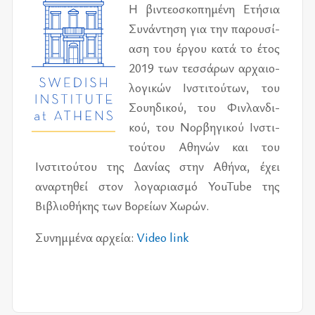
Η βι­ντε­ο­σκο­πη­μέ­νη Ετή­σια
Συνά­ντη­ση για την πα­ρου­σί­
α­ση του έρ­γου κατά το έτος
2019 των τεσ­σά­ρων αρ­χαιο­
λο­γι­κών Ινστι­τού­των, του
Σου­η­δι­κού, του Φιν­λαν­δι­
κού, του Νορ­βη­γι­κού Ινστι­
τού­του Αθη­νών και του
Ινστι­τού­του της Δανί­ας στην Αθήνα, έχει
αναρ­τη­θεί στον λο­γα­ρια­σμό YouTube της
Βιβλιο­θή­κης των Βορεί­ων Χωρών.
Συνημ­μέ­να αρ­χεία:
Video link