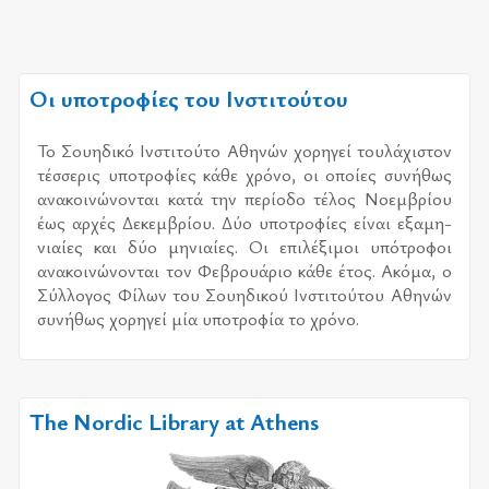
Οι υποτροφίες του Ινστιτούτου
Το Σου­η­δι­κό Ινστι­τού­το Αθη­νών χο­ρη­γεί του­λά­χι­στον
τέσ­σε­ρις υπο­τρο­φί­ες κάθε χρό­νο, οι οποί­ες συ­νή­θως
ανα­κοι­νώ­νο­νται κατά την πε­ρί­ο­δο τέ­λος Νοεμ­βρί­ου
έως αρ­χές Δεκεμ­βρί­ου. Δύο υπο­τρο­φί­ες εί­ναι εξα­μη­
νιαί­ες και δύο μη­νιαί­ες. Οι επι­λέ­ξι­μοι υπό­τρο­φοι
ανα­κοι­νώ­νο­νται τον Φεβρουά­ριο κάθε έτος. Ακόμα, ο
Σύλ­λο­γος Φίλων του Σου­η­δι­κού Ινστι­τού­του Αθη­νών
συ­νή­θως χο­ρη­γεί μία υπο­τρο­φία το χρό­νο.
The Nordic Library at Athens