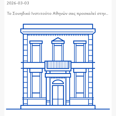
2026-03-03
Το Σου­η­δι­κό Ινστι­τού­το Αθη­νών σας προ­σκα­λεί στην...