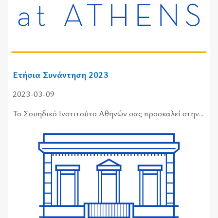
Ετήσια Συνάντηση 2023
2023-03-09
Το Σου­η­δι­κό Ινστι­τού­το Αθη­νών σας προ­σκα­λεί στην...