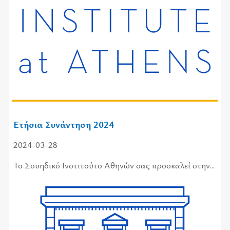
Ετήσια Συνάντηση 2024
2024-03-28
Το Σου­η­δι­κό Ινστι­τού­το Αθη­νών σας προ­σκα­λεί στην...