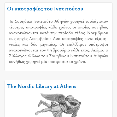
Οι υποτροφίες του Ινστιτούτου
Το Σου­η­δι­κό Ινστι­τού­το Αθη­νών χο­ρη­γεί του­λά­χι­στον
τέσ­σε­ρις υπο­τρο­φί­ες κάθε χρό­νο, οι οποί­ες συ­νή­θως
ανα­κοι­νώ­νο­νται κατά την πε­ρί­ο­δο τέ­λος Νοεμ­βρί­ου
έως αρ­χές Δεκεμ­βρί­ου. Δύο υπο­τρο­φί­ες εί­ναι εξα­μη­
νιαί­ες και δύο μη­νιαί­ες. Οι επι­λέ­ξι­μοι υπό­τρο­φοι
ανα­κοι­νώ­νο­νται τον Φεβρουά­ριο κάθε έτος. Ακόμα, ο
Σύλ­λο­γος Φίλων του Σου­η­δι­κού Ινστι­τού­του Αθη­νών
συ­νή­θως χο­ρη­γεί μία υπο­τρο­φία το χρό­νο.
The Nordic Library at Athens