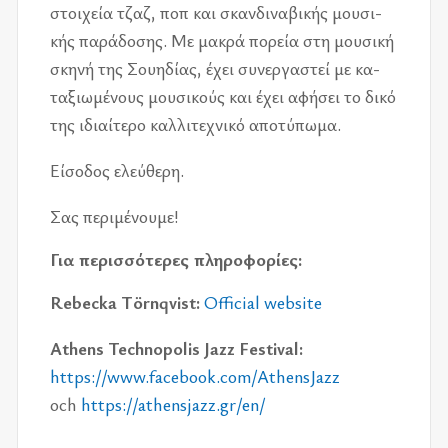
στοι­χεία τζαζ, ποπ και σκαν­δι­να­βι­κής μου­σι­
κής πα­ρά­δο­σης. Με μα­κρά πο­ρεία στη μου­σι­κή
σκη­νή της Σου­η­δί­ας, έχει συ­νερ­γα­στεί με κα­
τα­ξιω­μέ­νους μου­σι­κούς και έχει αφή­σει το δικό
της ιδιαί­τε­ρο καλ­λι­τε­χνι­κό απο­τύ­πω­μα.
Είσο­δος ελεύ­θε­ρη.
Σας πε­ρι­μέ­νου­με!
Για πε­ρισ­σό­τε­ρες πλη­ρο­φο­ρί­ες:
Rebecka Törnqvist:
Official website
Athens Technopolis Jazz Festival:
https://​www.facebook.com/​AthensJazz
och
https://​athensjazz.gr/​en/