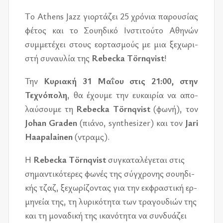
Tο Athens Jazz γιορ­τά­ζει 25 χρό­νια πα­ρου­σί­ας
φέ­τος και το Σου­η­δι­κό Ινστι­τού­το Αθη­νών
συμ­με­τέ­χει στους εορ­τα­σμούς με μια ξε­χω­ρι­
στή συ­ναυ­λία της
Rebecka Törnqvist
!
Την
Κυρια­κή 31 Μαΐου στις 21:00, στην
Τεχνό­πο­λη
, θα έχου­με την ευ­και­ρία να απο­
λαύ­σου­με τη
Rebecka Törnqvist
(φωνή), τον
Johan Graden
(πιά­νο, synthesizer) και τον
Jari
Haapalainen
(ντραμς).
Η
Rebecka Törnqvist
συ­γκα­τα­λέ­γε­ται στις
ση­μα­ντι­κό­τε­ρες φω­νές της σύγ­χρο­νης σου­η­δι­
κής τζαζ, ξε­χω­ρί­ζο­ντας για την εκ­φρα­στι­κή ερ­
μη­νεία της, τη λυ­ρι­κό­τη­τα των τρα­γου­διών της
και τη μο­να­δι­κή της ικα­νό­τη­τα να συν­δυά­ζει