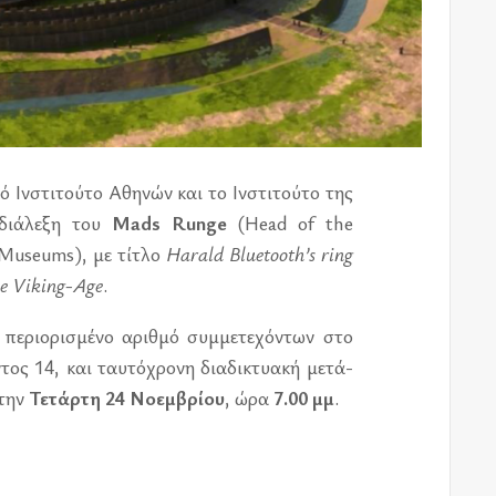
κό Ινστι­τού­το Αθη­νών και το Ινστι­τού­το της
διά­λε­ξη του
Mads Runge
(Head of the
useums), με τί­τλο
Harald Bluetooth’s ring
the Viking-Age
.
 πε­ριο­ρι­σμέ­νο αριθ­μό συμ­με­τε­χό­ντων στο
ος 14, και ταυ­τό­χρο­νη δια­δι­κτυα­κή με­τά­
 την
Τετάρ­τη 24 Νοεμ­βρί­ου
, ώρα
7.00 μμ
.