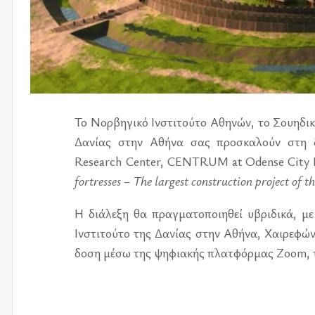
Το Νορ­βη­γι­κό Ινστι­τού­το Αθη­νών, το Σου­η­δι­
Δανί­ας στην Αθήνα σας προ­σκα­λούν στη 
Research Center, CENTRUM at Odense City M
fortresses – The largest construction project of 
Η διά­λε­ξη θα πραγ­μα­το­ποι­η­θεί υβρι­δι­κά, με
Ινστι­τού­το της Δανί­ας στην Αθήνα, Χαι­ρε­φώ­ντ
δο­ση
μέσω της ψη­φια­κής πλατ­φόρ­μας Zoom,