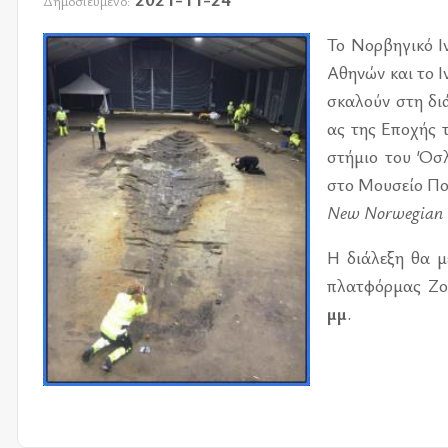
Δημοσιευμένο:
Το Νορ­βη­γι­κό Ι
Αθη­νών και το Ι
σκα­λούν στη διά
ας της Επο­χής τ
στή­μιο του Όσλ
στο Μου­σείο Πολι
New Norwegian V
Η διά­λε­ξη θα μ
πλατ­φόρ­μας Z
μμ
.