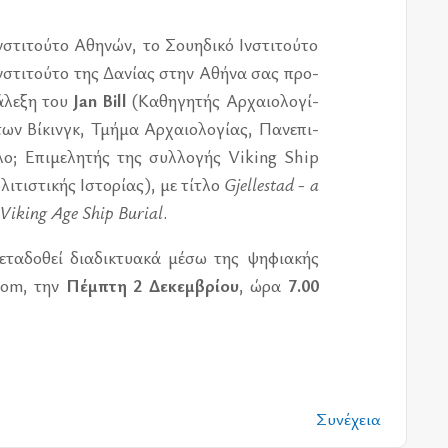
νστι­τού­το Αθη­νών, το Σου­η­δι­κό Ινστι­τού­το
νστι­τού­το της Δανί­ας στην Αθήνα σας προ­
­λε­ξη του
Jan Bill
(Καθη­γη­τής Αρχαιο­λο­γί­
ων Βίκινγκ, Τμήμα Αρχαιο­λο­γί­ας, Πανε­πι­
ο; Επι­με­λη­τής της συλ­λο­γής Viking Ship
­τι­στι­κής Ιστο­ρί­ας), με τί­τλο
Gjellestad - a
iking Age Ship Burial
.
ε­τα­δο­θεί δια­δι­κτυα­κά μέσω
της ψη­φια­κής
oom, την
Πέμ­πτη 2 Δεκεμ­βρί­ου
, ώρα
7.00
Συνέχεια