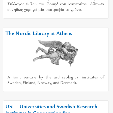
Σύλ­λο­γος Φίλων του Σου­η­δι­κού Ινστι­τού­του Αθη­νών
συ­νή­θως χο­ρη­γεί μία υπο­τρο­φία το χρό­νο.
The Nordic Library at Athens
A joint venture by the archaeological institutes of
Sweden, Finland, Norway, and Denmark.
USI – Universities and Swedish Research
Institutes in Cooperation for