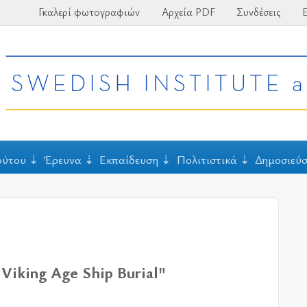
Γκαλερί φωτογραφιών
Αρχεία PDF
Συνδέσεις
Ε
ούτου
Έρευνα
Εκπαίδευση
Πολιτιστικά
Δημοσιεύσ
 Viking Age Ship Burial"