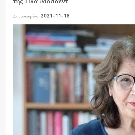
της Γιλά Μοσάεντ
2021-11-18
Δημοσιευμένο: