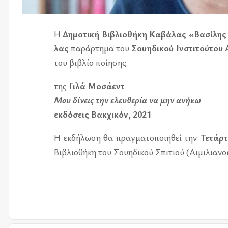
Η
Δημο­τι­κή Βιβλιο­θή­κη Καβά­λας «Βασί­λης 
λας
πα­ράρ­τη­μα του
Σου­η­δι­κού Ινστι­τού­το
του βι­βλίο ποί­η­σης
της
Γιλά Μοσά­εντ
Μου δί­νεις την ελευ­θε­ρία να μην ανή­κω
εκ­δό­σεις Βακ­χι­κόν, 2021
Η εκ­δή­λω­ση θα πραγ­μα­το­ποι­η­θεί την
Τετάρ­
Βιβλιο­θή­κη του Σου­η­δι­κού Σπι­τιού (Αιμι­λια­ν