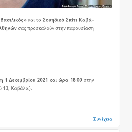
Βασι­λι­κός»
και το
Σου­η­δι­κό Σπίτι
Καβά­
υ Αθη­νών
σας προ­σκα­λούν στην πα­ρου­σί­α­ση
τη 1 Δεκεμ­βρί­ου 2021 και ώρα 18:00
στην
ού 13, Καβά­λα).
Συνέχεια