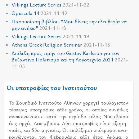
Vikings Lecture Series
2021-11-22
Opuscula 14
2021-11-19
Παρουσίαση βιβλίου: "Μου δίνεις την ελευθερία να
μην ανήκω"
2021-11-18
Vikings Lecture Series
2021-11-18
Athens Greek Religion Seminar
2021-11-18
Διάλεξη προς τιμήν του Gustav Karlsson για τον
Βυζαντινό Πολιτισμό και τη Λογοτεχνία 2021
2021-
11-05
Οι υποτροφίες του Ινστιτούτου
Το Σου­η­δι­κό Ινστι­τού­το Αθη­νών χο­ρη­γεί του­λά­χι­στον
τέσ­σε­ρις υπο­τρο­φί­ες κάθε χρό­νο, οι οποί­ες συ­νή­θως
ανα­κοι­νώ­νο­νται κατά την πε­ρί­ο­δο τέ­λος Νοεμ­βρί­ου
έως αρ­χές Δεκεμ­βρί­ου. Δύο υπο­τρο­φί­ες εί­ναι εξα­μη­
νιαί­ες και δύο μη­νιαί­ες. Οι επι­λέ­ξι­μοι υπό­τρο­φοι ανα­
κοι­νώ­νο­νται τον Φεβρουά­ριο κάθε έτος. Ακόμα, ο