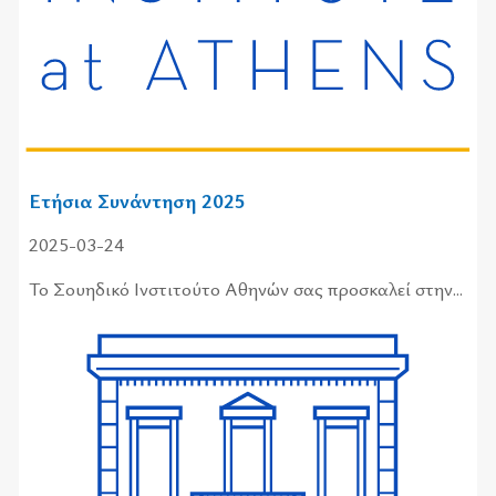
Ετήσια Συνάντηση 2025
2025-03-24
Το Σου­η­δι­κό Ινστι­τού­το Αθη­νών σας προ­σκα­λεί στην...