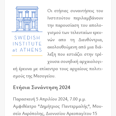
Οι ετή­σιες συ­να­ντή­σεις του
Ινστι­τού­του πε­ρι­λαμ­βά­νουν
την πα­ρου­σί­α­ση του απο­λο­
γι­σμού των τε­λευ­ταί­ων ερευ­
νών απο τη Διευ­θύ­ντρια,
ακο­λου­θού­με­νη από μια διά­
λε­ξη που εστιά­ζει στην τρέ­
χου­σα σου­η­δι­κή αρ­χαιο­λο­γι­
κή έρευ­να με επί­κε­ντρο τους αρ­χαί­ους πο­λι­τι­
σμούς της Μεσο­γεί­ου.
Ετή­σια Συνά­ντη­ση 2024
Παρα­σκευή 5 Απρι­λί­ου 2024, 7.00 μ.μ.
Αμφι­θέ­α­τρο "Δημή­τριος Παντερ­μα­λής", Μου­
σείο Ακρό­πο­λης, Διο­νυ­σί­ου Αρε­ο­πα­γί­του 15