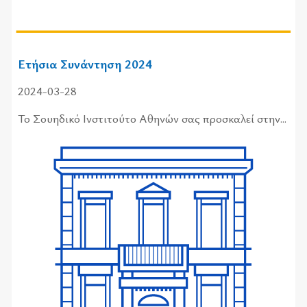
Ετήσια Συνάντηση 2024
2024-03-28
Το Σου­η­δι­κό Ινστι­τού­το Αθη­νών σας προ­σκα­λεί στην...