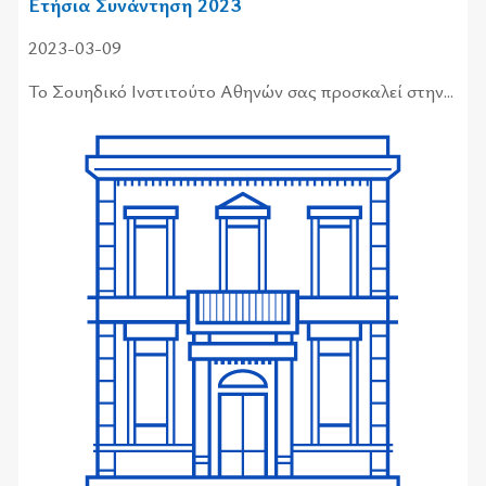
Ετήσια Συνάντηση 2023
2023-03-09
Το Σου­η­δι­κό Ινστι­τού­το Αθη­νών σας προ­σκα­λεί στην...