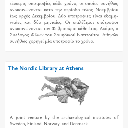
τέσ­σε­ρις υπο­τρο­φί­ες κάθε χρό­νο, οι οποί­ες συ­νή­θως
ανα­κοι­νώ­νο­νται κατά την πε­ρί­ο­δο τέ­λος Νοεμ­βρί­ου
έως αρ­χές Δεκεμ­βρί­ου. Δύο υπο­τρο­φί­ες εί­ναι εξα­μη­
νιαί­ες και δύο μη­νιαί­ες. Οι επι­λέ­ξι­μοι υπό­τρο­φοι
ανα­κοι­νώ­νο­νται τον Φεβρουά­ριο κάθε έτος. Ακόμα, ο
Σύλ­λο­γος Φίλων του Σου­η­δι­κού Ινστι­τού­του Αθη­νών
συ­νή­θως χο­ρη­γεί μία υπο­τρο­φία το χρό­νο.
The Nordic Library at Athens
A joint venture by the archaeological institutes of
Sweden, Finland, Norway, and Denmark.