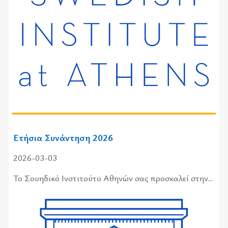
Ετήσια Συνάντηση 2026
2026-03-03
Το Σου­η­δι­κό Ινστι­τού­το Αθη­νών σας προ­σκα­λεί στην...