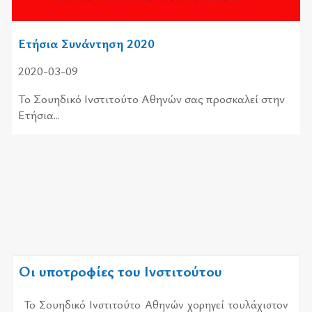
Ετήσια Συνάντηση 2020
2020-03-09
Το Σουηδικό Ινστιτούτο Αθηνών σας προσκαλεί στην
Ετήσια...
Οι υποτροφίες του Ινστιτούτου
Το Σου­η­δι­κό Ινστι­τού­το Αθη­νών χο­ρη­γεί του­λά­χι­στον