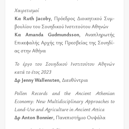
Χαι­ρε­τι­σμοί
Κα Ruth Jacoby
, Πρό­ε­δρος Διοι­κη­τι­κού Συμ­
βου­λί­ου του Σου­η­δι­κού Ινστι­τού­του Αθη­νών
Κα Amanda Gudmundsson
,
Ανα­πλη­ρω­τής
Επι­κε­φα­λής Αρχής της Πρε­σβεί­ας της Σου­η­δί­
ας στην Αθήνα
Το έργο του Σου­η­δι­κού Ινστι­τού­του Αθη­νών
κατά το έτος 2023
Δρ Jenny Wallensten
, Διευ­θύ­ντρια
Pollen Records and the Ancient Athenian
Economy: New Multidisciplinary Approaches to
Land-Use and Agriculture in Ancient Attica
Δρ Anton Bonnier
, Πανε­πι­στή­μιο Ουψά­λα