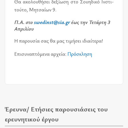
Θα ακο­λου­θή­σει δε­ξί­ω­ση στο Σου­η­δι­κό Ινστι­
τού­το, Μητσαί­ων 9.
Π.Α­. στο
swedinst@sia.gr
έως την Τετάρ­τη 3
Απρι­λί­ου
Η πα­ρου­σία σας θα μας τι­μή­σει ιδιαί­τε­ρα!
Επι­συ­να­πτό­με­να αρ­χεία:
Πρό­σκλη­ση
Έρευνα/ Ετήσιες παρουσιάσεις του
ερευνητικού έργου