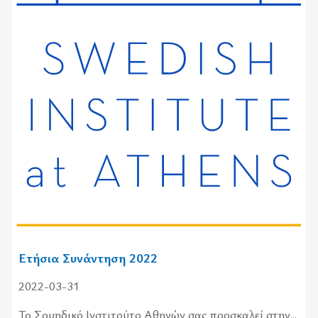
Ετήσια Συνάντηση 2022
2022-03-31
Το Σου­η­δι­κό Ινστι­τού­το Αθη­νών σας προ­σκα­λεί στην...