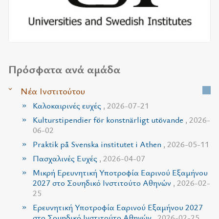
Πρόσφατα ανά αμάδα
Νέα Ινστιτούτου
Καλοκαιρινές ευχές
, 2026-07-21
Kulturstipendier för konstnärligt utövande
, 2026-
06-02
Praktik på Svenska institutet i Athen
, 2026-05-11
Πασχαλινές Ευχές
, 2026-04-07
Μικρή Ερευνητική Υποτροφία Εαρινού Εξαμήνου
2027 στο Σουηδικό Ινστιτούτο Αθηνών
, 2026-02-
25
Ερευνητική Υποτροφία Εαρινού Εξαμήνου 2027
στο Σουηδικό Ινστιτούτο Αθηνών
, 2026-02-25