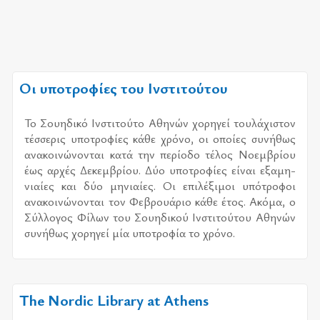
Οι υποτροφίες του Ινστιτούτου
Το Σου­η­δι­κό Ινστι­τού­το Αθη­νών χο­ρη­γεί του­λά­χι­στον
τέσ­σε­ρις υπο­τρο­φί­ες κάθε χρό­νο, οι οποί­ες συ­νή­θως
ανα­κοι­νώ­νο­νται κατά την πε­ρί­ο­δο τέ­λος Νοεμ­βρί­ου
έως αρ­χές Δεκεμ­βρί­ου. Δύο υπο­τρο­φί­ες εί­ναι εξα­μη­
νιαί­ες και δύο μη­νιαί­ες. Οι επι­λέ­ξι­μοι υπό­τρο­φοι
ανα­κοι­νώ­νο­νται τον Φεβρουά­ριο κάθε έτος. Ακόμα, ο
Σύλ­λο­γος Φίλων του Σου­η­δι­κού Ινστι­τού­του Αθη­νών
συ­νή­θως χο­ρη­γεί μία υπο­τρο­φία το χρό­νο.
The Nordic Library at Athens