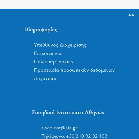
▲▲
Πληροφορίες
Υπεύθυνος Διαχείρισης
Επικοινωνία
Πολιτική Cookies
Προστασία προσωπικών δεδομένων
Λογότυπα
Σουηδικό Ινστιτούτο Αθηνών
tsnidews
@
ais
.
rg
Τηλέφωνο: +30 210 92 32 102