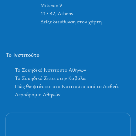
Mitseon 9
117 42, Athens
Δείξε διεύθυνση στον χάρτη
Το Ινστιτούτο
To Σουηδικό Ινστιτούτο Αθηνών
Το Σουηδικό Σπίτι στην Καβάλα
Πώς θα φτάσετε στο Ινστιτούτο από το Διεθνές
Αεροδρόμιο Αθηνών