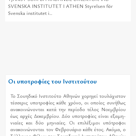
SVENSKA INSTITUTET I ATHEN Styrelsen för
Svenska institutet i...
Οι υποτροφίες του Ινστιτούτου
Το Σου­η­δι­κό Ινστι­τού­το Αθη­νών χο­ρη­γεί του­λά­χι­στον
τέσ­σε­ρις υπο­τρο­φί­ες κάθε χρό­νο, οι οποί­ες συ­νή­θως
ανα­κοι­νώ­νο­νται κατά την πε­ρί­ο­δο τέ­λος Νοεμ­βρί­ου
έως αρ­χές Δεκεμ­βρί­ου. Δύο υπο­τρο­φί­ες εί­ναι εξα­μη­
νιαί­ες και δύο μη­νιαί­ες. Οι επι­λέ­ξι­μοι υπό­τρο­φοι
ανα­κοι­νώ­νο­νται τον Φεβρουά­ριο κάθε έτος. Ακόμα, ο