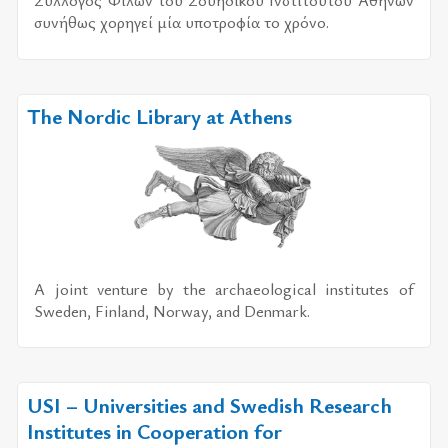
Σύλ­λο­γος Φίλων του Σου­η­δι­κού Ινστι­τού­του Αθη­νών
συ­νή­θως χο­ρη­γεί μία υπο­τρο­φία το χρό­νο.
The Nordic Library at Athens
A joint venture by the archaeological institutes of
Sweden, Finland, Norway, and Denmark.
USI – Universities and Swedish Research
Institutes in Cooperation for