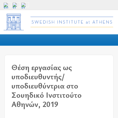
Θέση εργασίας ως
υποδιευθυντής/
υποδιευθύντρια στο
Σουηδικό Ινστιτούτο
Αθηνών, 2019