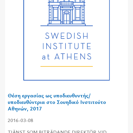
Θέση εργασίας ως υποδιευθυντής/
υποδιευθύντρια στο Σουηδικό Ινστιτούτο
Αθηνών, 2017
2016-03-08
TJÄNST SOM BITRÄDANDE DIREKTÖR VID