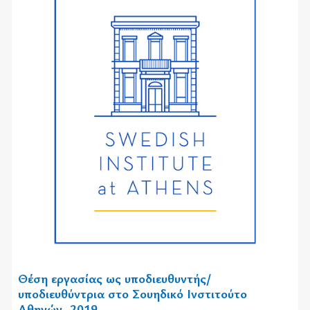
Θέση εργασίας ως υποδιευθυντής/
υποδιευθύντρια στο Σουηδικό Ινστιτούτο
Αθηνών, 2019