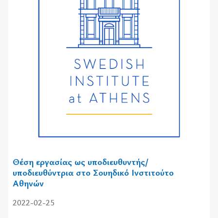
Θέση εργασίας ως υποδιευθυντής/
υποδιευθύντρια στο Σουηδικό Ινστιτούτο
Αθηνών
2022-02-25