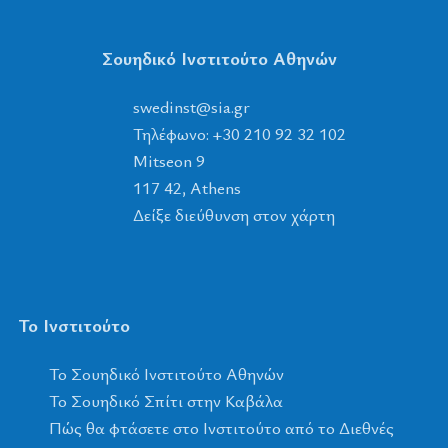
Σουηδικό Ινστιτούτο Αθηνών
tsnidews
@
ais
.
rg
Τηλέφωνο: +30 210 92 32 102
Mitseon 9
117 42, Athens
Δείξε διεύθυνση στον χάρτη
Το Ινστιτούτο
To Σουηδικό Ινστιτούτο Αθηνών
Το Σουηδικό Σπίτι στην Καβάλα
Πώς θα φτάσετε στο Ινστιτούτο από το Διεθνές