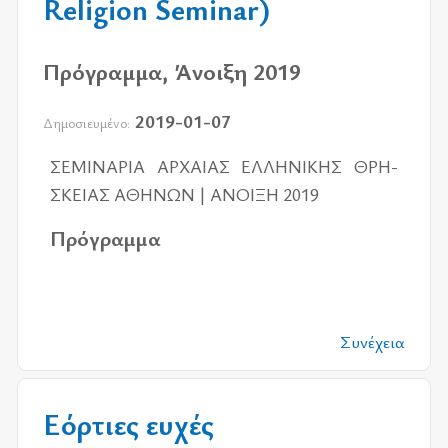
Religion Seminar)
Πρόγραμμα, Άνοιξη 2019
2019-01-07
Δημοσιευμένο:
ΣΕ­ΜΙ­ΝΑ­ΡΙΑ­ ΑΡ­ΧΑΙΑ­Σ ΕΛ­ΛΗ­ΝΙ­ΚΗ­Σ ΘΡΗ­
ΣΚΕΙΑ­Σ Α­ΘΗ­ΝΩ­Ν | ΑΝΟΙ­ΞΗ 2019
Πρό­γραμ­μα
Συνέχεια
Εόρτιες ευχές