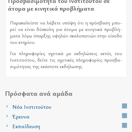
Προσβασιμότητα του Ινστιτούτου σε
άτομα με κινητικά προβλήματα
Παρα­κα­λεί­στε να λά­βε­τε υπό­ψη ότι η πρό­σβα­ση μπο­
ρεί να εί­ναι δύ­σκο­λη για άτο­μα με κι­νη­τι­κά προ­βλή­
μα­τα λόγω ύπαρ­ξης υψη­λών σκα­λο­πα­τιών στην εί­σο­δο
του κτη­ρί­ου.
Για πλη­ρο­φο­ρί­ες σχε­τι­κά με εκ­δη­λώ­σεις εκτός του
Ινστι­τού­του, δεί­τε τις σχε­τι­κές πλη­ρο­φο­ρί­ες προ­σβα­
σι­μό­τη­τας της εκά­στο­τε εκ­δή­λω­σης.
Πρόσφατα ανά αμάδα
Νέα Ινστιτούτου
Έρευνα
Εκπαίδευση