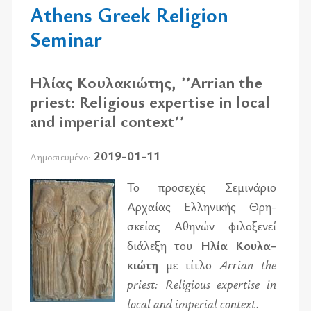
Athens Greek Religion
Seminar
Ηλίας Κουλακιώτης, ʼʼArrian the
priest: Religious expertise in local
and imperial contextʼʼ
2019-01-11
Δημοσιευμένο:
Το προ­σε­χές Σεμι­νά­ριο
Αρχαί­ας Ελλη­νι­κής Θρη­
σκεί­ας Αθη­νών φι­λο­ξε­νεί
διά­λε­ξη του
Ηλία Κου­λα­
κιώ­τη
με τί­τλο
Arrian the
priest: Religious expertise in
local and imperial context
.