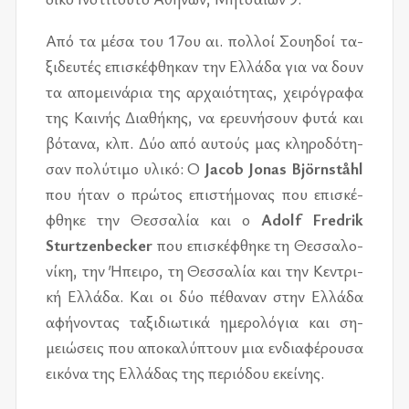
Από τα μέσα του 17ου αι. πολ­λοί Σου­η­δοί τα­
ξι­δευ­τές επι­σκέ­φθη­καν την Ελλά­δα για να δουν
τα απο­μει­νά­ρια της αρ­χαιό­τη­τας, χει­ρό­γρα­φα
της Και­νής Δια­θή­κης, να ερευ­νή­σουν φυτά και
βό­τα­να, κλπ. Δύο από αυ­τούς μας κλη­ρο­δό­τη­
σαν πο­λύ­τι­μο υλι­κό: Ο
Jacob Jonas Björnståhl
που ήταν ο πρώ­τος επι­στή­μο­νας που επι­σκέ­
φθη­κε την Θεσ­σα­λία και ο
Adolf Fredrik
Sturtzenbecker
που επι­σκέ­φθη­κε τη Θεσ­σα­λο­
νί­κη, την Ήπει­ρο, τη Θεσ­σα­λία και την Κεντρι­
κή Ελλά­δα. Και οι δύο πέ­θα­ναν στην Ελλά­δα
αφή­νο­ντας τα­ξι­διω­τι­κά ημε­ρο­λό­για και ση­
μειώ­σεις που απο­κα­λύ­πτουν μια εν­δια­φέ­ρου­σα
ει­κό­να της Ελλά­δας της πε­ριό­δου εκεί­νης.