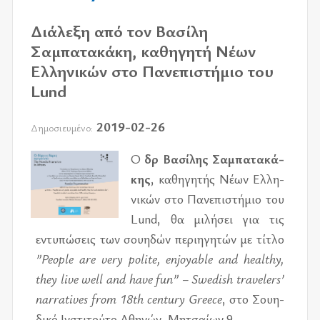
Διάλεξη από τον Βασίλη
Σαμπατακάκη, καθηγητή Νέων
Ελληνικών στο Πανεπιστήμιο του
Lund
2019-02-26
Δημοσιευμένο:
Ο
δρ Βασί­λης Σαμπα­τα­κά­
κης
, κα­θη­γη­τής Νέων Ελλη­
νι­κών στο Πανε­πι­στή­μιο του
Lund, θα μι­λή­σει για τις
εντυ­πώ­σεις των σου­η­δών πε­ρι­η­γη­τών με τί­τλο
”People are very polite, enjoyable and healthy,
they live well and have fun” – Swedish travelers’
narratives from 18th century Greece
, στο Σου­η­
δι­κό Ινστι­τού­το Αθη­νών, Μητσαί­ων 9.