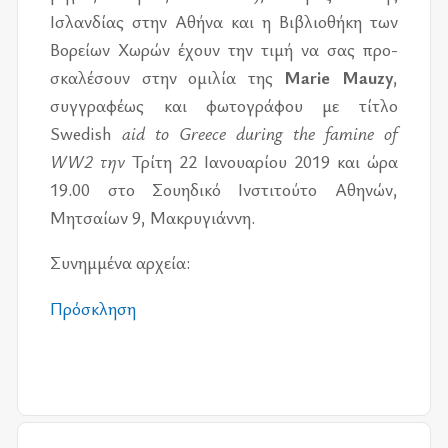
Ισλαν­δί­ας στην Αθήνα και η Βιβλιο­θή­κη των
Βορεί­ων Χωρών έχουν την τιμή να σας προ­
σκα­λέ­σουν στην ομι­λία της
Marie Mauzy
,
συγ­γρα­φέ­ως και φω­το­γρά­φου με τί­τλο
Swedish
aid to Greece during the famine of
WW2 την
Τρίτη 22 Ιανουα­ρί­ου 2019 και ώρα
19.00 στο Σου­η­δι­κό Ινστι­τού­το Αθη­νών,
Μητσαί­ων 9, Μακρυ­γιάν­νη.
Συνημ­μέ­να αρ­χεία:
Πρό­σκλη­ση