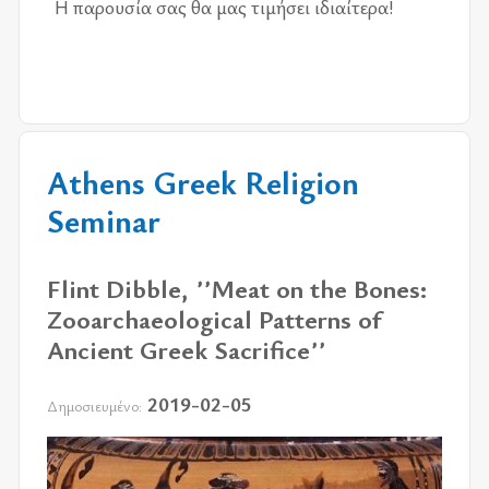
Η πα­ρου­σία σας θα μας τι­μή­σει ιδιαί­τε­ρα!
Athens Greek Religion
Seminar
Flint Dibble, ʼʼMeat on the Bones:
Zooarchaeological Patterns of
Ancient Greek Sacrificeʼʼ
2019-02-05
Δημοσιευμένο: