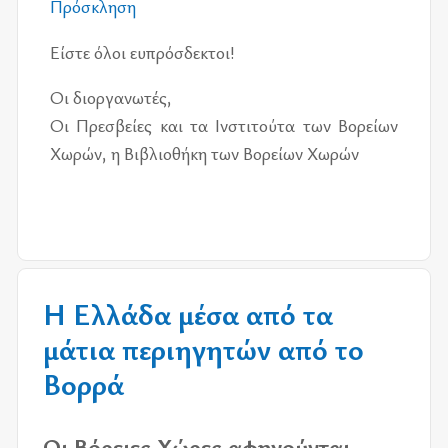
Πρό­σκλη­ση
Είστε όλοι ευ­πρόσ­δε­κτοι!
Οι διορ­γα­νω­τές,
Οι Πρε­σβεί­ες και τα Ινστι­τού­τα των Βορεί­ων
Χωρών, η Βιβλιο­θή­κη των Βορεί­ων Χωρών
Η Ελλάδα μέσα από τα
μάτια περιηγητών από το
Βορρά
Οι Βόρειες Χώρες αφηγούνται