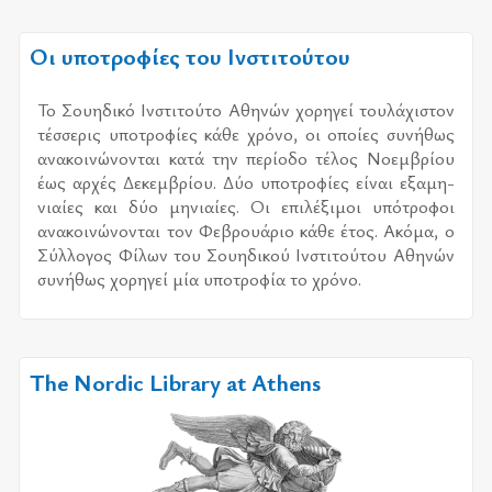
Οι υποτροφίες του Ινστιτούτου
Το Σου­η­δι­κό Ινστι­τού­το Αθη­νών χο­ρη­γεί του­λά­χι­στον
τέσ­σε­ρις υπο­τρο­φί­ες κάθε χρό­νο, οι οποί­ες συ­νή­θως
ανα­κοι­νώ­νο­νται κατά την πε­ρί­ο­δο τέ­λος Νοεμ­βρί­ου
έως αρ­χές Δεκεμ­βρί­ου. Δύο υπο­τρο­φί­ες εί­ναι εξα­μη­
νιαί­ες και δύο μη­νιαί­ες. Οι επι­λέ­ξι­μοι υπό­τρο­φοι
ανα­κοι­νώ­νο­νται τον Φεβρουά­ριο κάθε έτος. Ακόμα, ο
Σύλ­λο­γος Φίλων του Σου­η­δι­κού Ινστι­τού­του Αθη­νών
συ­νή­θως χο­ρη­γεί μία υπο­τρο­φία το χρό­νο.
The Nordic Library at Athens