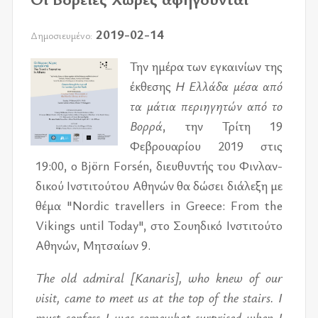
2019-02-14
Δημοσιευμένο:
Την ημέ­ρα των εγκαι­νί­ων της
έκ­θε­σης
Η Ελλά­δα μέσα από
τα μά­τια πε­ρι­η­γη­τών από το
Βορρά
, την Τρίτη 19
Φεβρουα­ρί­ου 2019 στις
19:00, ο Björn Forsén, διευ­θυ­ντής του Φιν­λαν­
δι­κού Ινστι­τού­του Αθη­νών θα δώ­σει διά­λε­ξη με
θέμα "Nordic travellers in Greece: From the
Vikings until Today", στο Σου­η­δι­κό Ινστι­τού­το
Αθη­νών, Μητσαί­ων 9.
The old admiral [Kanaris], who knew of our
visit, came to meet us at the top of the stairs. I
must confess I was somewhat surprised when I