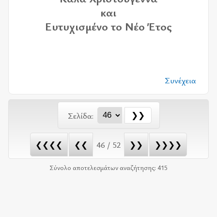
και
Ευτυ­χι­σμέ­νο το Νέο Έτος
Συνέχεια
Σελίδα:
❮❮❮❮
❮❮
46 / 52
❯❯
❯❯❯❯
Σύνολο αποτελεσμάτων αναζήτησης: 415