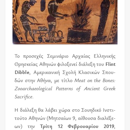
Το προ­σε­χές Σεμι­νά­ριο Αρχαί­ας Ελλη­νι­κής
Θρη­σκεί­ας Αθη­νών φι­λο­ξε­νεί διά­λε­ξη του
Flint
Dibble
,
Αμε­ρι­κα­νι­κή Σχολή Κλα­σι­κών Σπου­
δών στην Αθήνα,
με τί­τλο
Meat on the Bones:
Zooarchaeological Patterns of Ancient Greek
Sacrifice
.
Η διά­λε­ξη θα λά­βει χώρα στο Σου­η­δι­κό Ινστι­
τού­το Αθη­νών (Μητσαί­ων 9, αί­θου­σα δια­λέ­ξε­
ων) την
Τρίτη 12 Φεβρουα­ρί­ου 2019
,