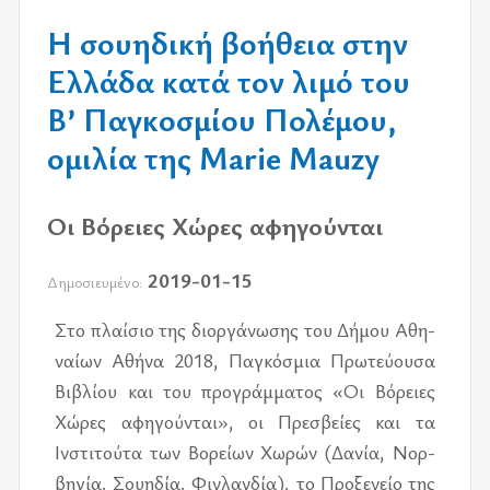
Η σουηδική βοήθεια στην
Ελλάδα κατά τον λιμό του
Β’ Παγκοσμίου Πολέμου,
ομιλία της Marie Mauzy
Οι Βόρειες Χώρες αφηγούνται
2019-01-15
Δημοσιευμένο:
Στο πλαί­σιο της διορ­γά­νω­σης του Δήμου Αθη­
ναί­ων Αθήνα 2018, Παγκό­σμια Πρω­τεύ­ου­σα
Βιβλί­ου και του προ­γράμ­μα­τος «Οι Βόρειες
Χώρες αφη­γού­νται», οι Πρε­σβεί­ες και τα
Ινστι­τού­τα των Βορεί­ων Χωρών (Δανία, Νορ­
βη­γία, Σου­η­δία, Φιν­λαν­δία), το Προ­ξε­νείο της