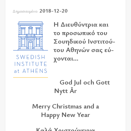
2018-12-20
Δημοσιευμένο:
Η Διευ­θύ­ντρια και
το προ­σω­πι­κό του
Σου­η­δι­κού Ινστι­τού­
του Αθη­νών σας εύ­
χο­νται...
God Jul och Gott
Nytt År
Merry Christmas and a
Happy New Year
Kαλά Χρι­στού­γεν­να