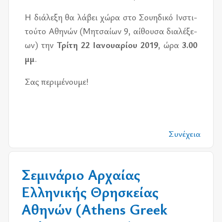
Η διά­λε­ξη θα λά­βει χώρα στο Σου­η­δι­κό Ινστι­
τού­το Αθη­νών (Μητσαί­ων 9, αί­θου­σα δια­λέ­ξε­
ων) την
Τρίτη 22 Ιανουα­ρί­ου 2019
, ώρα
3.00
μμ
.
Σας πε­ρι­μέ­νου­με!
Συνέχεια
Σεμινάριο Αρχαίας
Ελληνικής Θρησκείας
Αθηνών (Athens Greek