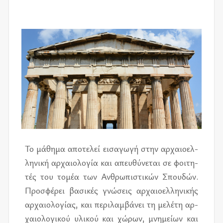
Το μά­θη­μα απο­τε­λεί ει­σα­γω­γή στην αρ­χαιο­ελ­
λη­νι­κή αρ­χαιο­λο­γία και απευ­θύ­νε­ται σε φοι­τη­
τές του το­μέα των Ανθρω­πι­στι­κών Σπου­δών.
Προ­σφέ­ρει βα­σι­κές γνώ­σεις αρ­χαιο­ελ­λη­νι­κής
αρ­χαιο­λο­γί­ας, και πε­ρι­λαμ­βά­νει τη με­λέ­τη αρ­
χαιο­λο­γι­κού υλι­κού και χώ­ρων, μνη­μεί­ων και