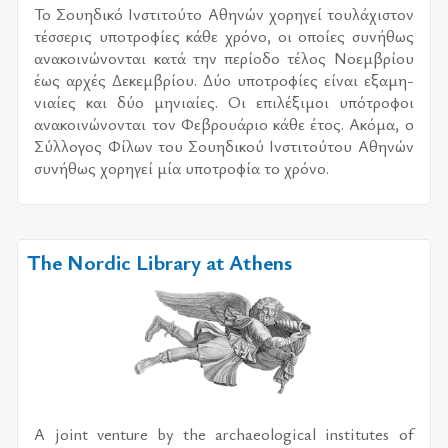
Το Σου­η­δι­κό Ινστι­τού­το Αθη­νών χο­ρη­γεί του­λά­χι­στον
τέσ­σε­ρις υπο­τρο­φί­ες κάθε χρό­νο, οι οποί­ες συ­νή­θως
ανα­κοι­νώ­νο­νται κατά την πε­ρί­ο­δο τέ­λος Νοεμ­βρί­ου
έως αρ­χές Δεκεμ­βρί­ου. Δύο υπο­τρο­φί­ες εί­ναι εξα­μη­
νιαί­ες και δύο μη­νιαί­ες. Οι επι­λέ­ξι­μοι υπό­τρο­φοι
ανα­κοι­νώ­νο­νται τον Φεβρουά­ριο κάθε έτος. Ακόμα, ο
Σύλ­λο­γος Φίλων του Σου­η­δι­κού Ινστι­τού­του Αθη­νών
συ­νή­θως χο­ρη­γεί μία υπο­τρο­φία το χρό­νο.
The Nordic Library at Athens
A joint venture by the archaeological institutes of