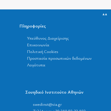
▲▲
Πληροφορίες
Υπεύθυνος Διαχείρισης
Επικοινωνία
Πολιτική Cookies
Προστασία προσωπικών δεδομένων
Λογότυπα
Σουηδικό Ινστιτούτο Αθηνών
tsnidews
@
ais
.
rg
Τηλέφωνο: +30 210 92 32 102