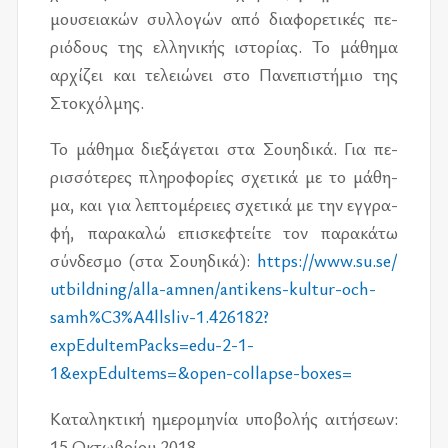
μου­σεια­κών συλ­λο­γών από δια­φο­ρε­τι­κές πε­
ριό­δους της ελ­λη­νι­κής ιστο­ρί­ας. Το μά­θη­μα
αρ­χί­ζει και τε­λειώ­νει στο Πανε­πι­στή­μιο της
Στοκ­χόλ­μης.
Το μά­θη­μα διε­ξά­γε­ται στα Σου­η­δι­κά. Για πε­
ρισ­σό­τε­ρες πλη­ρο­φο­ρί­ες σχε­τι­κά με το μά­θη­
μα, και για λε­πτο­μέ­ρειες σχε­τι­κά με την εγ­γρα­
φή, πα­ρα­κα­λώ επι­σκε­φτεί­τε τον πα­ρα­κά­τω
σύν­δε­σμο (στα Σου­η­δι­κά):
https://​www.su.se/​
utbildning/​alla-amnen/​antikens-kultur-och-
samh%C3%A4llsliv-1.426182?
expEduItemPacks=edu-2-1-
1&expEduItems=&open-collapse-boxes=
Κατα­λη­κτι­κή ημε­ρο­μη­νία υπο­βο­λής αι­τή­σε­ων:
15 Οκτω­βρί­ου 2018.