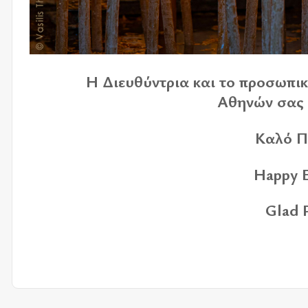
Η Διευ­θύ­ντρια και το προ­σω­πι­κ
Αθη­νών σας ε
Καλό 
Happy E
Glad 