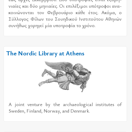
νιαί­ες και δύο μη­νιαί­ες. Οι επι­λέ­ξι­μοι υπό­τρο­φοι ανα­
κοι­νώ­νο­νται τον Φεβρουά­ριο κάθε έτος. Ακόμα, ο
Σύλ­λο­γος Φίλων του Σου­η­δι­κού Ινστι­τού­του Αθη­νών
συ­νή­θως χο­ρη­γεί μία υπο­τρο­φία το χρό­νο.
The Nordic Library at Athens
A joint venture by the archaeological institutes of
Sweden, Finland, Norway, and Denmark.