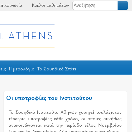
πικοινωνία
Κύκλοι μαθημάτων
εις
Ημερολόγιο
Το Σουηδικό Σπίτι
Οι υποτροφίες του Ινστιτούτου
Το Σου­η­δι­κό Ινστι­τού­το Αθη­νών χο­ρη­γεί του­λά­χι­στον
τέσ­σε­ρις υπο­τρο­φί­ες κάθε χρό­νο, οι οποί­ες συ­νή­θως
ανα­κοι­νώ­νο­νται κατά την πε­ρί­ο­δο τέ­λος Νοεμ­βρί­ου
έως αρ­χές Δεκεμ­βρί­ου. Δύο υπο­τρο­φί­ες εί­ναι εξα­μη­