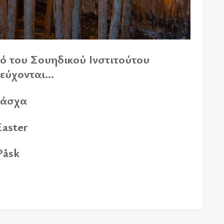
ό του Σου­η­δι­κού Ινστι­τού­του
ύ­χο­νται...
Πάσχα
aster
Påsk