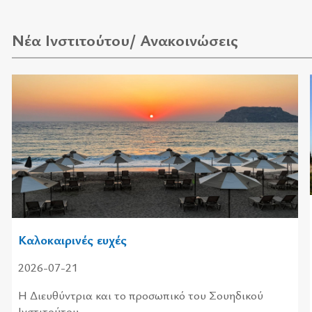
Νέα Ινστιτούτου/ Ανακοινώσεις
Καλοκαιρινές ευχές
2026-07-21
Η Διευ­θύ­ντρια και το προ­σω­πι­κό του Σου­η­δι­κού
Ινστι­τού­του...