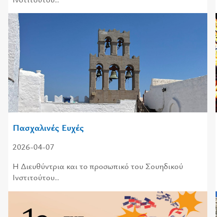
Πασχαλινές Ευχές
2026-04-07
Η Διευ­θύ­ντρια και το προ­σω­πι­κό του Σου­η­δι­κού
Ινστι­τού­του...