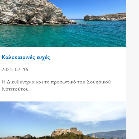
Καλοκαιρινές ευχές
2025-07-16
Η Διευ­θύ­ντρια και το προ­σω­πι­κό του Σου­η­δι­κού
Ινστι­τού­του...