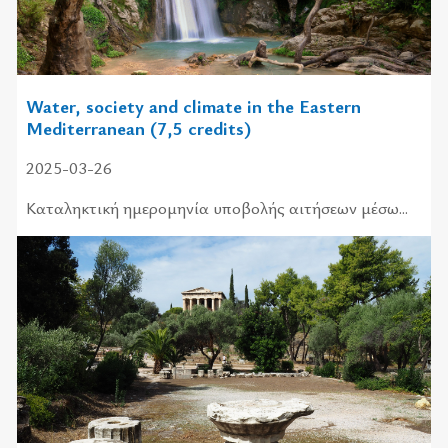
Water, society and climate in the Eastern
Mediterranean (7,5 credits)
2025-03-26
Κατα­λη­κτι­κή ημε­ρο­μη­νία υπο­βο­λής αι­τή­σε­ων μέσω...