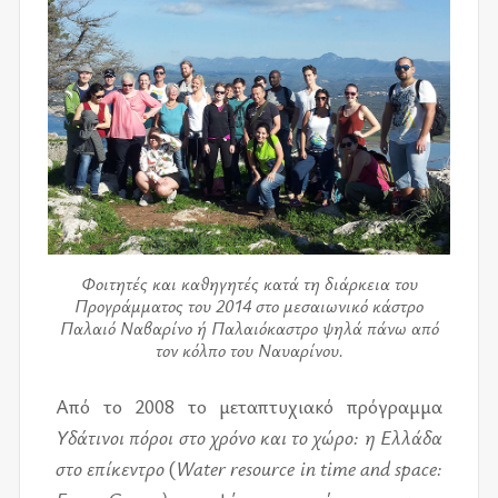
Φοιτητές και καθηγητές κατά τη διάρκεια του
Προγράμματος του 2014 στο μεσαιωνικό κάστρο
Παλαιό Ναβαρίνο ή Παλαιόκαστρο ψηλά πάνω από
τον κόλπο του Ναυαρίνου.
Από το 2008 το με­τα­πτυ­χια­κό πρό­γραμ­μα
Υδά­τι­νοι πό­ροι στο χρό­νο και το χώρο: η Ελλά­δα
στο επί­κε­ντρο
(
Water resource in time and space: