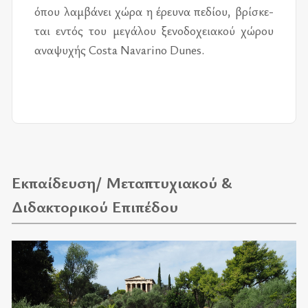
όπου λαμ­βά­νει χώρα η έρευ­να πε­δί­ου, βρί­σκε­
ται εντός του με­γά­λου ξε­νο­δο­χεια­κού χώ­ρου
ανα­ψυ­χής Costa Navarino Dunes.
Εκπαίδευση/ Μεταπτυχιακού &
Διδακτορικού Επιπέδου