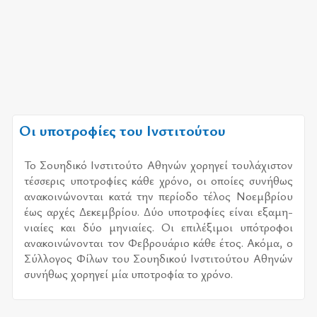
Οι υποτροφίες του Ινστιτούτου
Το Σου­η­δι­κό Ινστι­τού­το Αθη­νών χο­ρη­γεί του­λά­χι­στον
τέσ­σε­ρις υπο­τρο­φί­ες κάθε χρό­νο, οι οποί­ες συ­νή­θως
ανα­κοι­νώ­νο­νται κατά την πε­ρί­ο­δο τέ­λος Νοεμ­βρί­ου
έως αρ­χές Δεκεμ­βρί­ου. Δύο υπο­τρο­φί­ες εί­ναι εξα­μη­
νιαί­ες και δύο μη­νιαί­ες. Οι επι­λέ­ξι­μοι υπό­τρο­φοι
ανα­κοι­νώ­νο­νται τον Φεβρουά­ριο κάθε έτος. Ακόμα, ο
Σύλ­λο­γος Φίλων του Σου­η­δι­κού Ινστι­τού­του Αθη­νών
συ­νή­θως χο­ρη­γεί μία υπο­τρο­φία το χρό­νο.