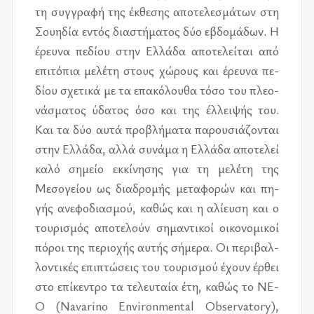
τη συγ­γρα­φή της έκ­θε­σης απο­τε­λε­σμά­των στη
Σου­η­δία εντός δια­στή­μα­τος δύο εβδο­μά­δων. Η
έρευ­να πε­δί­ου στην Ελλά­δα απο­τε­λεί­ται από
επι­τό­πια με­λέ­τη στους χώ­ρους και έρευ­να πε­
δί­ου σχε­τι­κά με τα επα­κό­λου­θα τόσο του πλε­ο­
νά­σμα­τος ύδα­τος όσο και της έλ­λει­ψής του.
Και τα δύο αυτά προ­βλή­μα­τα πα­ρου­σιά­ζο­νται
στην Ελλά­δα, αλλά συ­νά­μα η Ελλά­δα απο­τε­λεί
καλό ση­μείο εκ­κί­νη­σης για τη με­λέ­τη της
Μεσο­γεί­ου ως δια­δρο­μής με­τα­φο­ρών και πη­
γής ανε­φο­δια­σμού, κα­θώς και η αλί­ευ­ση και ο
του­ρι­σμός απο­τε­λούν ση­μα­ντι­κοί οι­κο­νο­μι­κοί
πό­ροι της πε­ριο­χής αυ­τής σή­με­ρα. Οι πε­ρι­βαλ­
λο­ντι­κές επι­πτώ­σεις του του­ρι­σμού έχουν έρ­θει
στο επί­κε­ντρο τα τε­λευ­ταία έτη, κα­θώς το ΝΕ­
Ο­ (Navarino Environmental Observatory),