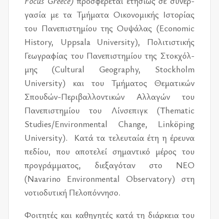
Focus Greece)
προ­σφέ­ρε­ται ετη­σί­ως σε συ­νερ­
γα­σία με τα Τμή­μα­τα Οικο­νο­μι­κής Ιστο­ρί­ας
του Πανε­πι­στη­μί­ου της Ουψά­λας (Economic
History, Uppsala University), Πολι­τι­στι­κής
Γεω­γρα­φί­ας του Πανε­πι­στη­μί­ου της Στοκ­χόλ­
μης (Cultural Geography, Stockholm
University) και του Τμή­μα­τος Θεμα­τι­κών
Σπου­δών-Περι­βαλ­λο­ντι­κών Αλλα­γών του
Πανε­πι­στη­μί­ου του Λίν­σε­πιγκ (Thematic
Studies/​Environmental Change, Linköping
University). Κατά τα τε­λευ­ταία έτη η έρευ­να
πε­δί­ου, που απο­τε­λεί ση­μα­ντι­κό μέ­ρος του
προ­γράμ­μα­τος, διε­ξα­γό­ταν στο NEO
(Navarino Environmental Observatory) στη
νο­τιο­δυ­τι­κή Πελο­πόν­νη­σο.
Φοι­τη­τές και κα­θη­γη­τές κατά τη διάρ­κεια του