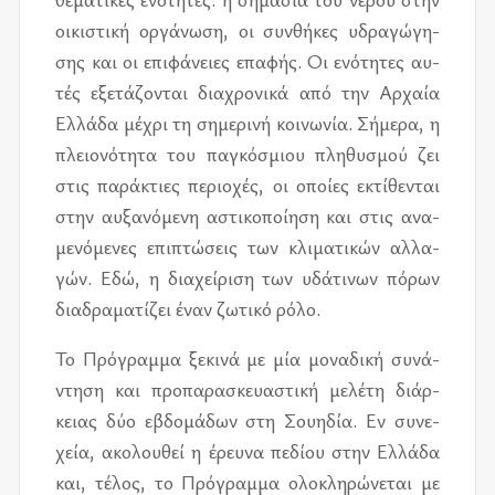
οι­κι­στι­κή ορ­γά­νω­ση, οι συν­θή­κες υδρα­γώ­γη­
σης και οι επι­φά­νειες επα­φής. Οι ενό­τη­τες αυ­
τές εξε­τά­ζο­νται δια­χρο­νι­κά από την Αρχαία
Ελλά­δα μέ­χρι τη ση­με­ρι­νή κοι­νω­νία. Σήμε­ρα, η
πλειο­νό­τη­τα του πα­γκό­σμιου πλη­θυ­σμού ζει
στις πα­ρά­κτιες πε­ριο­χές, οι οποί­ες εκτί­θε­νται
στην αυ­ξα­νό­με­νη αστι­κο­ποί­η­ση και στις ανα­
με­νό­με­νες επι­πτώ­σεις των κλι­μα­τι­κών αλ­λα­
γών. Εδώ, η δια­χεί­ρι­ση των υδά­τι­νων πό­ρων
δια­δρα­μα­τί­ζει έναν ζω­τι­κό ρόλο.
Το Πρό­γραμ­μα ξε­κι­νά με μία μο­να­δι­κή συ­νά­
ντη­ση και προ­πα­ρα­σκευα­στι­κή με­λέ­τη διάρ­
κειας δύο εβδο­μά­δων στη Σου­η­δία. Εν συ­νε­
χεία, ακο­λου­θεί η έρευ­να πε­δί­ου στην Ελλά­δα
και, τέ­λος, το Πρό­γραμ­μα ολο­κλη­ρώ­νε­ται με