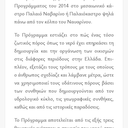
Προ­γράμ­μα­τος του 2014 στο με­σαιω­νι­κό κά­
στρο Παλαιό Ναβα­ρί­νο ή Παλαιό­κα­στρο ψηλά
πάνω από τον κόλ­πο του Ναυα­ρί­νου.
Το Πρό­γραμ­μα εστιά­ζει στο πώς ένας τόσο
ζω­τι­κός πό­ρος όπως το νερό έχει επη­ρε­ά­σει τη
δη­μιουρ­γία και την ορ­γά­νω­ση των οι­κι­σμών
στις διά­φο­ρες πε­ριό­δους στην Ελλά­δα. Επι­
πλέ­ον, εξε­τά­ζει τους τρό­πους με τους οποί­ους
ο άν­θρω­πος σχε­δί­α­ζε και λάμ­βα­νε μέ­τρα, ώστε
να χρη­σι­μο­ποιεί τους υδά­τι­νους πό­ρους βά­σει
των συν­θη­κών που δη­μιουρ­γού­νται από τον
υδρο­λο­γι­κό κύ­κλο, τις γε­ω­γρα­φι­κές συν­θή­κες,
κα­θώς και από τις ιστο­ρι­κές πα­ρα­δό­σεις.
Το Πρό­γραμ­μα απο­τε­λεί­ται από τις εξής τρεις
θε­μα­τι­κές ενό­τη­τες: η ση­μα­σία του νε­ρού στην