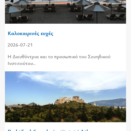
Καλοκαιρινές ευχές
2026-07-21
Η Διευ­θύ­ντρια και το προ­σω­πι­κό του Σου­η­δι­κού
Ινστι­τού­του...