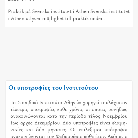
Praktik på Svenska institutet i Athen Svenska institutet
i Athen utlyser möjlighet till praktik under...
Οι υποτροφίες του Ινστιτούτου
Το Σου­η­δι­κό Ινστι­τού­το Αθη­νών χο­ρη­γεί του­λά­χι­στον
τέσ­σε­ρις υπο­τρο­φί­ες κάθε χρό­νο, οι οποί­ες συ­νή­θως
ανα­κοι­νώ­νο­νται κατά την πε­ρί­ο­δο τέ­λος Νοεμ­βρί­ου
έως αρ­χές Δεκεμ­βρί­ου. Δύο υπο­τρο­φί­ες εί­ναι εξα­μη­
νιαί­ες και δύο μη­νιαί­ες. Οι επι­λέ­ξι­μοι υπό­τρο­φοι
ανα­κοι­νώ­νο­νται τον Φεβρουά­ριο κάθε έτος. Ακόμα, ο