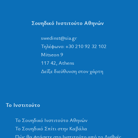
Σουηδικό Ινστιτούτο Αθηνών
tsnidews
@
ais
.
rg
Τηλέφωνο: +30 210 92 32 102
Mitseon 9
117 42, Athens
Δείξε διεύθυνση στον χάρτη
Το Ινστιτούτο
To Σουηδικό Ινστιτούτο Αθηνών
Το Σουηδικό Σπίτι στην Καβάλα
Πώς θα φτάσετε στο Ινστιτούτο από το Διεθνές