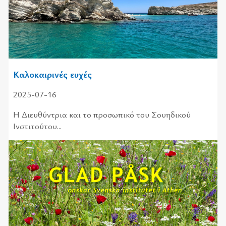
Καλοκαιρινές ευχές
2025-07-16
Η Διευ­θύ­ντρια και το προ­σω­πι­κό του Σου­η­δι­κού
Ινστι­τού­του...