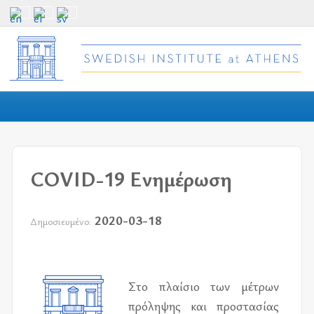
COVID-19 Ενημέρωση
2020-03-18
Δημοσιευμένο:
Στο πλαί­σιο των μέ­τρων
πρό­λη­ψης και προ­στα­σί­ας