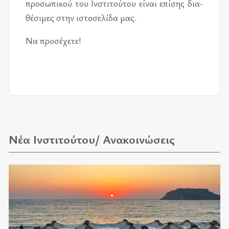
προ­σω­πι­κού του Ινστι­τού­του εί­ναι επί­σης δια­
θέ­σι­μες στην ιστο­σε­λί­δα μας.
Να προ­σέ­χε­τε!
Νέα Ινστιτούτου/ Ανακοινώσεις