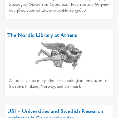
Σύλ­λο­γος Φίλων του Σου­η­δι­κού Ινστι­τού­του Αθη­νών
συ­νή­θως χο­ρη­γεί μία υπο­τρο­φία το χρό­νο.
The Nordic Library at Athens
A joint venture by the archaeological institutes of
Sweden, Finland, Norway, and Denmark.
USI – Universities and Swedish Research
Institutes in Cooperation for