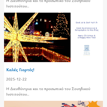
Η Διευ­θύ­ντρια και το προ­σω­πι­κό του Σου­η­δι­κού
Ινστι­τού­του...
Καλές Γιορτές!
2025-12-22
Η Διευθύντρια και το προσωπικό του Σουηδικού
Ινστιτούτου...