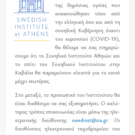
της δη­μό­σιας υγεί­ας που
ανα­κοι­νώ­θη­καν τόσο από
την ελ­λη­νι­κή όσο και από τη
σου­η­δι­κή Κυβέρ­νη­ση ένα­ντι
του κο­ρο­νοϊ­ού (COVID-19),
θα θέ­λα­με να σας ενη­με­ρώ­
σου­με ότι το Σου­η­δι­κό Ινστι­τού­το Αθη­νών και
το σπί­τι του Σου­η­δι­κού Ινστι­τού­του στην
Καβά­λα θα πα­ρα­μεί­νουν κλει­στά για το κοι­νό
μέ­χρι νε­ω­τέ­ρας.
Στο με­τα­ξύ, το προ­σω­πι­κό του Ινστι­τού­του θα
εί­ναι δια­θέ­σι­μο να σας εξυ­πη­ρε­τή­σει. Ο κα­λύ­
τε­ρος τρό­πος επι­κοι­νω­νί­ας εί­ναι μέσω της ηλε­
κτρο­νι­κής διεύ­θυν­σης
swedinst@sia.gr
. Οι
διευ­θύν­σεις ηλε­κτρο­νι­κού τα­χυ­δρο­μεί­ου του