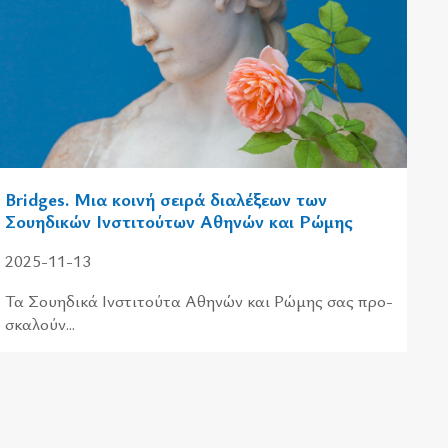
Bridges. Μια κοινή σειρά διαλέξεων των
Σουηδικών Ινστιτούτων Αθηνών και Ρώμης
2025-11-13
Τα Σου­η­δι­κά Ινστι­τού­τα Αθη­νών και Ρώμης σας προ­
σκα­λούν...