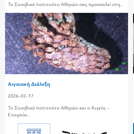
Το Σου­η­δι­κό Ινστι­τού­το Αθη­νών σας προ­σκα­λεί στη...
Αιγαιακή Διάλεξη
2026-02-17
Το Σουηδικό Ινστιτούτο Αθηνών και ο Αιγεύς –
Εταιρεία...