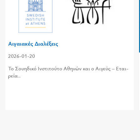
Αιγαιακές Διαλέξεις
2026-01-20
Το Σου­η­δι­κό Ινστι­τού­το Αθη­νών και ο Αιγεύς – Εται­
ρεία...