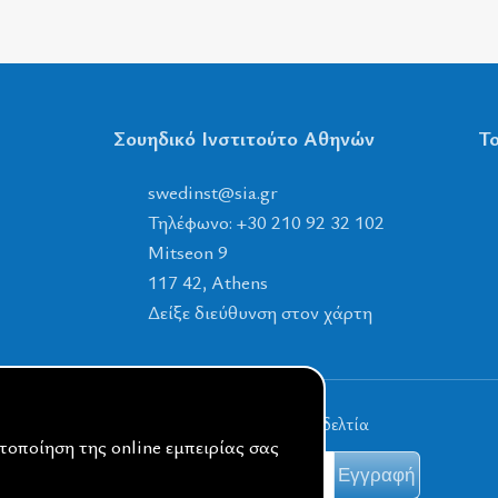
Σουηδικό Ινστιτούτο Αθηνών
Το
tsnidews
@
ais
.
rg
Τηλέφωνο: +30 210 92 32 102
Mitseon 9
117 42, Athens
Δείξε διεύθυνση στον χάρτη
Εγγραφείτε στα ενημερωτικά μας δελτία
στοποίηση της online εμπειρίας σας