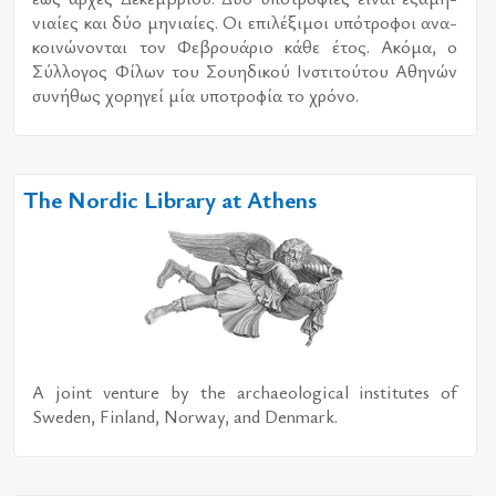
νιαί­ες και δύο μη­νιαί­ες. Οι επι­λέ­ξι­μοι υπό­τρο­φοι ανα­
κοι­νώ­νο­νται τον Φεβρουά­ριο κάθε έτος. Ακόμα, ο
Σύλ­λο­γος Φίλων του Σου­η­δι­κού Ινστι­τού­του Αθη­νών
συ­νή­θως χο­ρη­γεί μία υπο­τρο­φία το χρό­νο.
The Nordic Library at Athens
A joint venture by the archaeological institutes of
Sweden, Finland, Norway, and Denmark.