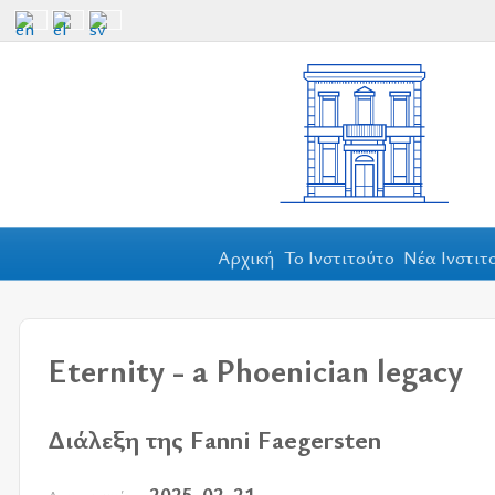
Αρχική
Το Ινστιτούτο
Νέα Ινστιτ
Eternity - a Phoenician legacy
Διάλεξη της Fanni Faegersten
2025-02-21