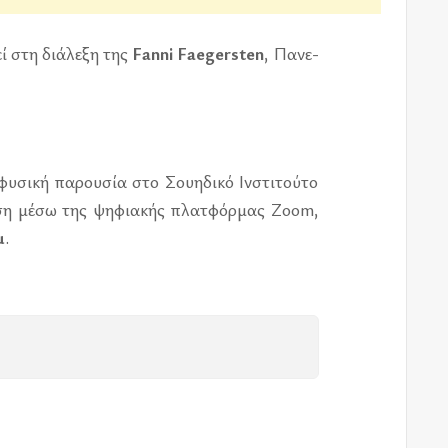
ί στη διά­λε­ξη της
Fanni Faegersten
, Πανε­
φυ­σι­κή πα­ρου­σία στο Σου­η­δι­κό Ινστι­τού­το
δο­ση μέσω της ψη­φια­κής πλατ­φόρ­μας Zoom,
μ
.