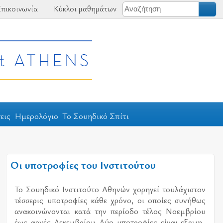
πικοινωνία
Κύκλοι μαθημάτων
εις
Ημερολόγιο
Το Σουηδικό Σπίτι
Οι υποτροφίες του Ινστιτούτου
Το Σου­η­δι­κό Ινστι­τού­το Αθη­νών χο­ρη­γεί του­λά­χι­στον
τέσ­σε­ρις υπο­τρο­φί­ες κάθε χρό­νο, οι οποί­ες συ­νή­θως
ανα­κοι­νώ­νο­νται κατά την πε­ρί­ο­δο τέ­λος Νοεμ­βρί­ου
έως αρ­χές Δεκεμ­βρί­ου. Δύο υπο­τρο­φί­ες εί­ναι εξα­μη­