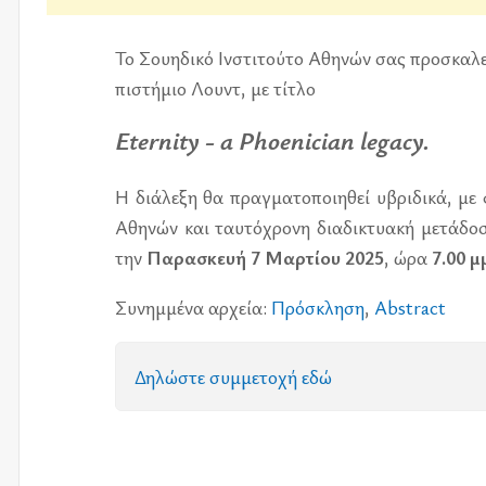
Το Σου­η­δι­κό Ινστι­τού­το Αθη­νών σας προ­σκα­λε
πι­στή­μιο Λουντ, με τί­τλο
Eternity - a Phoenician legacy.
Η διά­λε­ξη θα πραγ­μα­το­ποι­η­θεί υβρι­δι­κά, με 
Αθη­νών και ταυ­τό­χρο­νη δια­δι­κτυα­κή με­τά
την
Παρα­σκευή 7 Μαρ­τί­ου 2025
, ώρα
7.00 μ
Συνημ­μέ­να αρ­χεία:
Πρό­σκλη­ση
,
Abstract
Δηλώ­στε συμ­με­το­χή εδώ