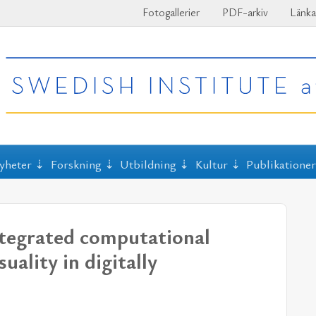
Fotogallerier
PDF-arkiv
Länka
yheter
Forskning
Utbildning
Kultur
Publikatione
ntegrated computational
uality in digitally