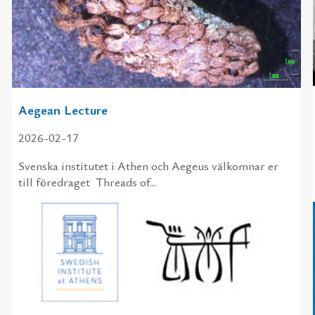
Aegean Lecture
2026-02-17
Svens­ka in­sti­tu­tet i Athen och Ae­geus väl­kom­nar er
till fö­re­dra­get Threads of...