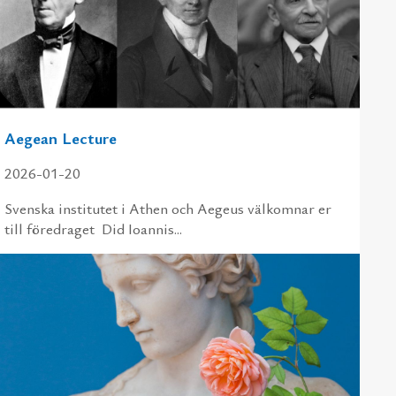
Aegean Lecture
2026-01-20
Svens­ka in­sti­tu­tet i Athen och Ae­geus väl­kom­nar er
till fö­re­dra­get Did Ioannis...