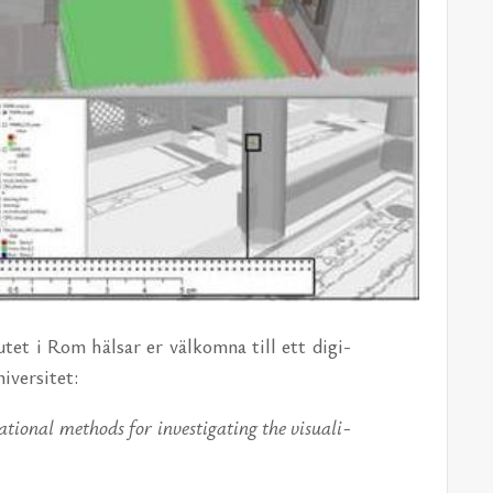
u­tet i Rom häl­sar er väl­kom­na till ett di­gi­
­ver­si­tet:
o­nal met­hods for in­ve­sti­ga­ting the vi­su­a­li­