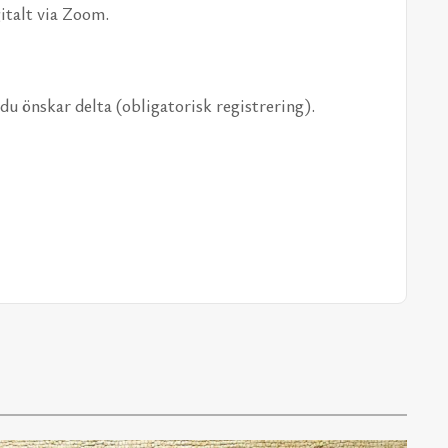
gi­talt via Zoom.
u öns­kar del­ta (ob­li­ga­to­risk re­gi­stre­ring).