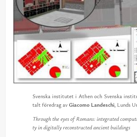
Svens­ka in­sti­tu­tet i Athen och Svens­ka in­sti­t
talt fö­re­drag av
Gi­acomo Lan­de­schi
, Lunds Uni
Through the eyes of Ro­mans: in­teg­ra­ted com­pu­ta­ti
ty in di­gi­tal­ly re­con­struc­ted an­ci­ent buil­dings