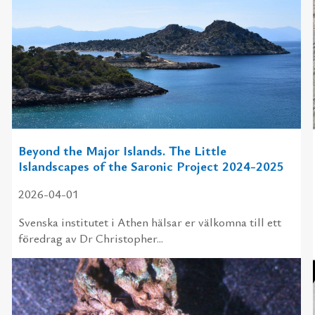
Beyond the Major Islands. The Little
Islandscapes of the Saronic Project 2024-2025
2026-04-01
Svens­ka in­sti­tu­tet i Athen häl­sar er väl­kom­na till ett
fö­re­drag av Dr Christopher...