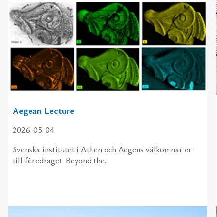
Aegean Lecture
2026-05-04
Svens­ka in­sti­tu­tet i Athen och Ae­geus väl­kom­nar er
till fö­re­dra­get Beyond the...