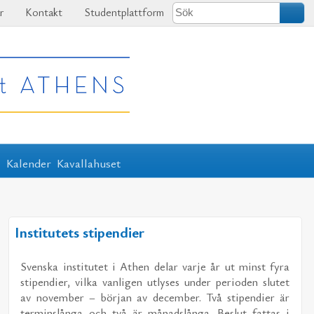
r
Kontakt
Studentplattform
r
Kalender
Kavallahuset
Institutets stipendier
Svens­ka in­sti­tu­tet i Athen de­lar var­je år ut minst fyra
sti­pen­di­er, vil­ka van­li­gen ut­ly­ses un­der pe­ri­o­den slu­tet
av no­vem­ber – bör­jan av de­cem­ber. Två sti­pen­di­er är
ter­min­s­långa och två är må­nads­långa. Be­slut fat­tas i