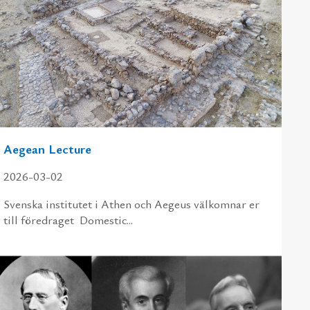
Aegean Lecture
2026-03-02
Svens­ka in­sti­tu­tet i Athen och Ae­geus väl­kom­nar er
till fö­re­dra­get Domestic...