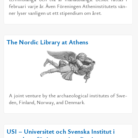
feb­ru­a­ri var­je år. Även För­e­ning­en Athe­nin­sti­tu­tets vän­
ner ly­ser van­li­gen ut ett sti­pen­di­um om året.
The Nordic Library at Athens
A jo­int ven­tu­re by the ar­chae­o­lo­gi­cal in­sti­tu­tes of Swe­
den, Fin­land, Nor­way, and Den­mark.
USI – Universitet och Svenska Institut i