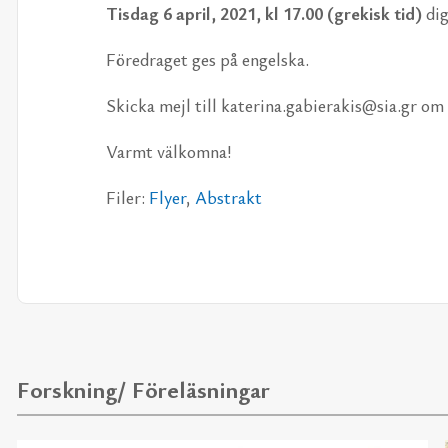
Tis­dag 6 april, 2021, kl 17.00 (gre­kisk tid)
di­
Fö­re­dra­get ges på eng­els­ka.
Skic­ka mejl till ka­te­ri­na.ga­bi­er­a­kis@sia.gr om d
Varmt väl­kom­na!
Fi­ler:
Fly­er
,
Ab­strakt
Forskning/ Föreläsningar