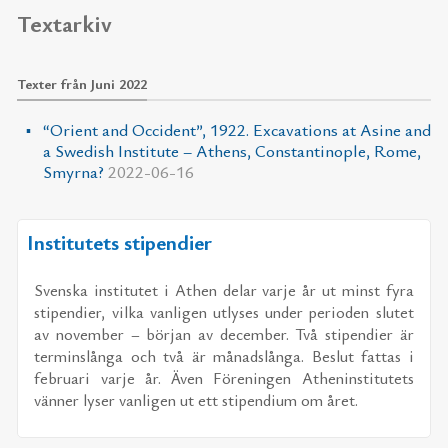
Textarkiv
Texter från Juni 2022
“Orient and Occident”, 1922. Excavations at Asine and
a Swedish Institute – Athens, Constantinople, Rome,
Smyrna?
2022-06-16
Institutets stipendier
Svens­ka in­sti­tu­tet i Athen de­lar var­je år ut minst fyra
sti­pen­di­er, vil­ka van­li­gen ut­ly­ses un­der pe­ri­o­den slu­tet
av no­vem­ber – bör­jan av de­cem­ber. Två sti­pen­di­er är
ter­min­s­långa och två är må­nads­långa. Be­slut fat­tas i
feb­ru­a­ri var­je år. Även För­e­ning­en Athe­nin­sti­tu­tets
vän­ner ly­ser van­li­gen ut ett sti­pen­di­um om året.