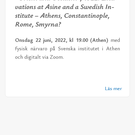
va­tions at Asi­ne and a Swe­dish In­
sti­tu­te – Athens, Con­stan­ti­nop­le,
Rome, Smyr­na?
Ons­dag 22 juni, 2022, kl 19.00 (Athen)
med
fy­sisk när­va­ro på Svens­ka in­sti­tu­tet i Athen
och di­gi­talt via Zoom.
Läs mer