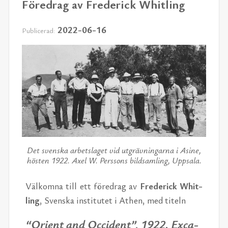
Föredrag av Frederick Whitling
2022-06-16
Publicerad:
Det svenska arbetslaget vid utgrävningarna i Asine,
hösten 1922. Axel W. Perssons bildsamling, Uppsala.
Väl­kom­na till ett fö­re­drag av
Fre­de­rick Whit­
ling
, Svens­ka in­sti­tu­tet i Athen, med ti­teln
“Ori­ent and Oc­ci­dent”, 1922. Ex­ca­