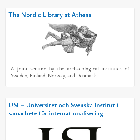
The Nordic Library at Athens
A jo­int ven­tu­re by the ar­chae­o­lo­gi­cal in­sti­tu­tes of
Swe­den, Fin­land, Nor­way, and Den­mark.
USI – Universitet och Svenska Institut i
samarbete för internationalisering