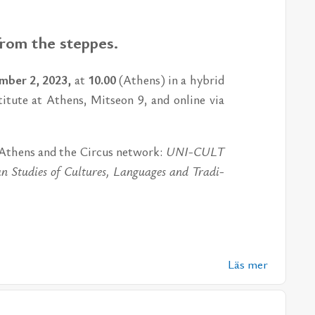
 from the step­pes.
m­ber 2, 2023,
at
10.00
(Athens) in a hy­brid
sti­tute at Athens, Mit­seon 9,
and on­line via
 at Athens and the Cir­cus network:
UNI-CULT
 Stu­di­es of Cul­tu­res, Lan­gu­a­ges and Tra­di­
Läs mer