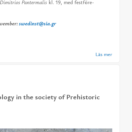
Di­mitri­os Pan­ter­ma­lis
kl. 19, med fest­fö­re­
o­vem­ber:
swedinst@sia.gr
Läs mer
ogy in the society of Prehistoric