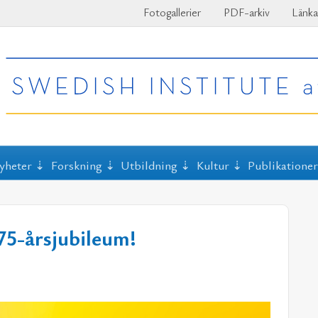
Fotogallerier
PDF-arkiv
Länka
yheter
Forskning
Utbildning
Kultur
Publikatione
 75-årsjubileum!