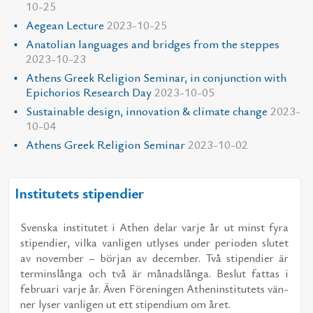
10-25
Aegean Lecture
2023-10-25
Anatolian languages and bridges from the steppes
2023-10-23
Athens Greek Religion Seminar, in conjunction with
Epichorios Research Day
2023-10-05
Sustainable design, innovation & climate change
2023-
10-04
Athens Greek Religion Seminar
2023-10-02
Institutets stipendier
Svens­ka in­sti­tu­tet i Athen de­lar var­je år ut minst fyra
sti­pen­di­er, vil­ka van­li­gen ut­ly­ses un­der pe­ri­o­den slu­tet
av no­vem­ber – bör­jan av de­cem­ber. Två sti­pen­di­er är
ter­min­s­långa och två är må­nads­långa. Be­slut fat­tas i
feb­ru­a­ri var­je år. Även För­e­ning­en Athe­nin­sti­tu­tets vän­
ner ly­ser van­li­gen ut ett sti­pen­di­um om året.