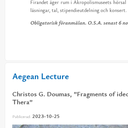
Fi­ran­det äger rum i Akro­po­lis­mu­se­ets hör­sal
läs­ning­ar, tal, sti­pen­di­eut­del­ning och kon­sert.
Ob­li­ga­to­risk för­an­mä­lan. O.S.A. se­nast 6 n
Aegean Lecture
Christos G. Doumas, ”Fragments of ideol
Thera”
2023-10-25
Publicerad: