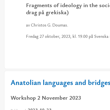
Frag­ments of ide­o­lo­gy in the so­ci­
drag på gre­kis­ka)
av Christos G. Dou­mas.
Fre­dag 27 ok­to­ber, 2023, kl. 19.00 på Svens­ka i
Anatolian languages and bridge
Workshop 2 November 2023
2023-10-23