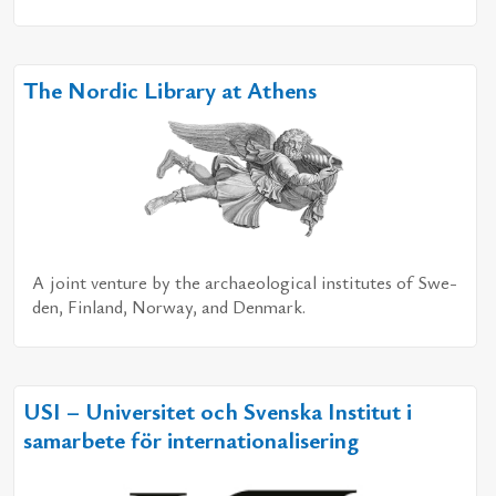
The Nordic Library at Athens
A jo­int ven­tu­re by the ar­chae­o­lo­gi­cal in­sti­tu­tes of Swe­
den, Fin­land, Nor­way, and Den­mark.
USI – Universitet och Svenska Institut i
samarbete för internationalisering