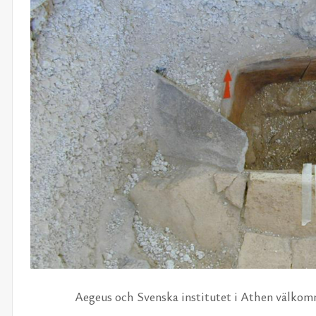
Ae­geus och Svens­ka in­sti­tu­tet i Athen väl­kom­n