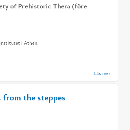
e­ty of Pre­histo­ric The­ra (fö­re­
n­sti­tu­tet i Athen.
Läs mer
s from the steppes