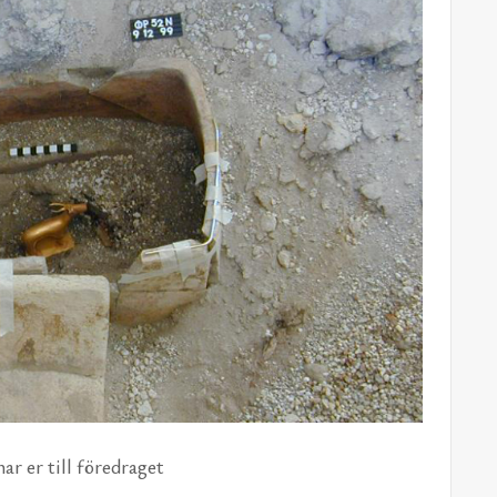
ar er till fö­re­dra­get