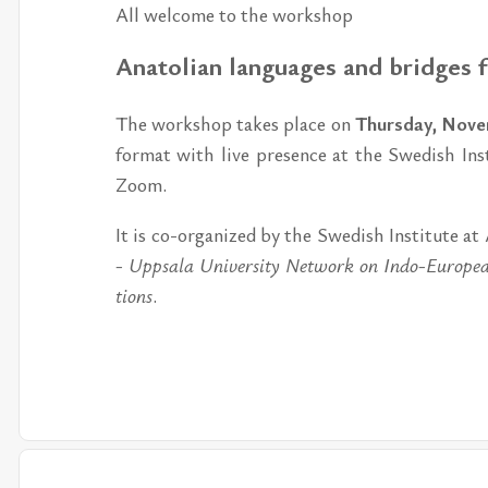
All wel­come to the works­hop
Ana­to­li­an lan­gu­a­ges and bridges
The works­hop ta­kes pla­ce on
Thurs­day, No­ve
for­mat with live pres­ence
at the Swe­dish In­
Zoom.
It is co-or­ga­ni­zed by the Swe­dish In­sti­tu­te
- Upp­sa­la Uni­ver­si­ty Network on Indo-Eu­ro­pe­an
tions
.