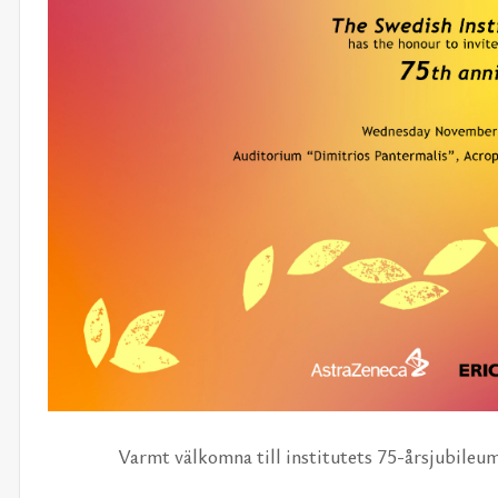
Varmt väl­kom­na till in­sti­tu­tets 75-års­ju­bi­le