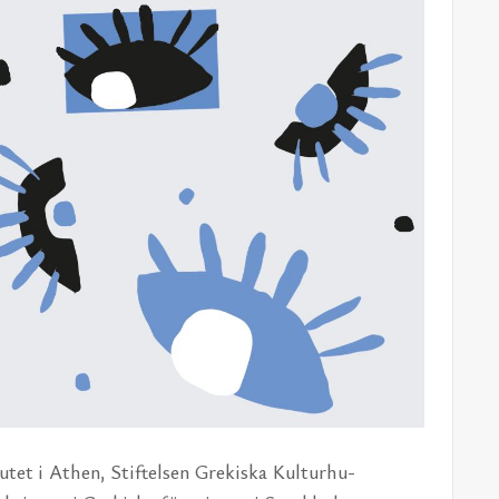
u­tet i Athen, Stif­tel­sen Gre­kis­ka Kul­tur­hu­