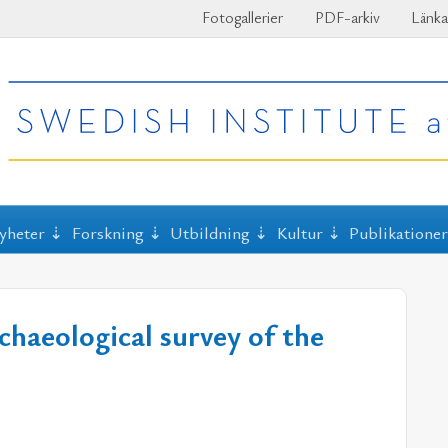
Fotogallerier
PDF-arkiv
Länka
yheter
Forskning
Utbildning
Kultur
Publikatione
haeological survey of the