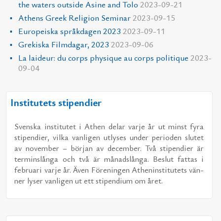
the waters outside Asine and Tolo
2023-09-21
Athens Greek Religion Seminar
2023-09-15
Europeiska språkdagen 2023
2023-09-11
Grekiska Filmdagar, 2023
2023-09-06
La laideur: du corps physique au corps politique
2023-
09-04
Institutets stipendier
Svens­ka in­sti­tu­tet i Athen de­lar var­je år ut minst fyra
sti­pen­di­er, vil­ka van­li­gen ut­ly­ses un­der pe­ri­o­den slu­tet
av no­vem­ber – bör­jan av de­cem­ber. Två sti­pen­di­er är
ter­min­s­långa och två är må­nads­långa. Be­slut fat­tas i
feb­ru­a­ri var­je år. Även För­e­ning­en Athe­nin­sti­tu­tets vän­
ner ly­ser van­li­gen ut ett sti­pen­di­um om året.