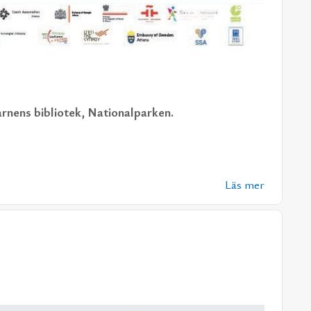
ens bib­li­o­tek, Na­tio­nal­par­ken.
Läs mer