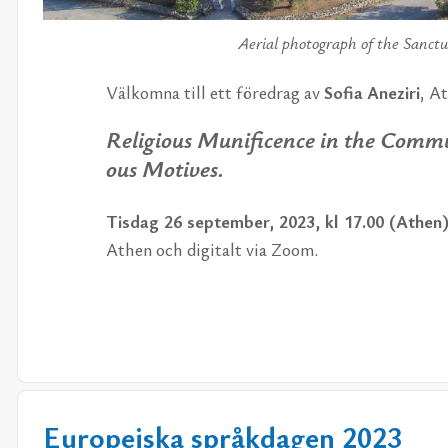
Aer­ial pho­to­graph of the Sanc­tu
Väl­kom­na till ett fö­re­drag av
So­fia Ane­zi­ri
,
At
Re­li­gi­ous Mu­ni­fi­cence in the Com­mu
ous Mo­ti­ves.
Tis­dag 26 sep­tem­ber, 2023, kl 17.00 (Athen
Athen och di­gi­talt via Zoom.
Europeiska språkdagen 2023