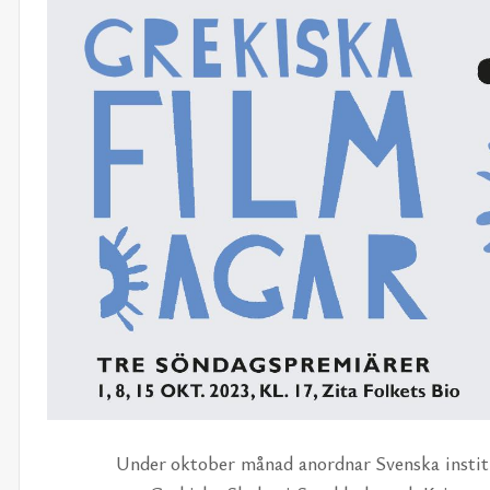
Un­der ok­to­ber må­nad an­ord­nar Svens­ka in­sti­t