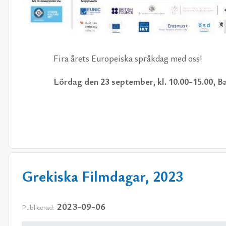
Fira årets Eu­ro­pe­is­ka språk­dag med oss!
Lör­dag den 23 sep­tem­ber, kl. 10.00-15.00, Bar­n
Grekiska Filmdagar, 2023
2023-09-06
Publicerad: