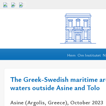
Hem
Om Institutet
N
The Greek-Swedish maritime arc
waters outside Asine and Tolo
Asine (Argolis, Greece), October 2023