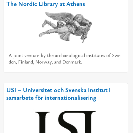
The Nordic Library at Athens
A jo­int ven­tu­re by the ar­chae­o­lo­gi­cal in­sti­tu­tes of Swe­
den, Fin­land, Nor­way, and Den­mark.
USI – Universitet och Svenska Institut i
samarbete för internationalisering