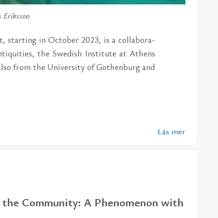
s Eriksson
ect, star­ting in Octo­ber 2023,
is a col­la­bo­ra­
iqui­ti­es, the Swe­dish In­sti­tu­te at Athens
 also from the Uni­ver­si­ty of Gothen­burg and
Läs mer
 in the Community: Α Phenomenon with