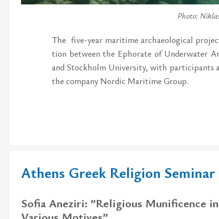
Photo: Nikla
The
five-year ma­ri­ti­me ar­chae­o­lo­gi­cal pro­j
tion between the Ep­ho­ra­te of Un­der­wa­ter An­t
and Stock­holm Uni­ver­si­ty, with par­ti­ci­pants
the com­pa­ny Nor­dic Ma­ri­ti­me Group.
Athens Greek Religion Seminar
Sofia Aneziri: ”Religious Munificence
Various Motives”