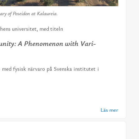
­ary of Po­sei­don at Kalaureia.
hens uni­ver­si­tet, med ti­teln
­ni­ty:
Α
Phe­no­me­non with Va­ri­
)
med fy­sisk när­va­ro på Svens­ka in­sti­tu­tet i
Läs mer