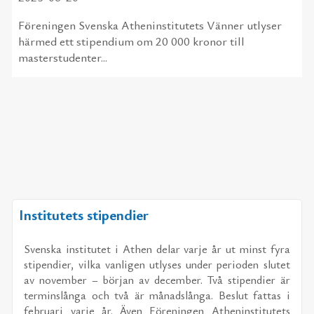
Föreningen Svenska Atheninstitutets Vänner utlyser
härmed ett stipendium om 20 000 kronor till
masterstudenter...
Institutets stipendier
Svens­ka in­sti­tu­tet i Athen de­lar var­je år ut minst fyra
sti­pen­di­er, vil­ka van­li­gen ut­ly­ses un­der pe­ri­o­den slu­tet
av no­vem­ber – bör­jan av de­cem­ber. Två sti­pen­di­er är
ter­min­s­långa och två är må­nads­långa. Be­slut fat­tas i
feb­ru­a­ri var­je år. Även För­e­ning­en Athe­nin­sti­tu­tets