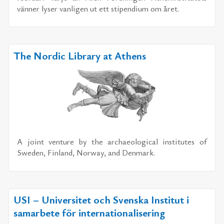
vän­ner ly­ser van­li­gen ut ett sti­pen­di­um om året.
The Nordic Library at Athens
A jo­int ven­tu­re by the ar­chae­o­lo­gi­cal in­sti­tu­tes of
Swe­den, Fin­land, Nor­way, and Den­mark.
USI – Universitet och Svenska Institut i
samarbete för internationalisering