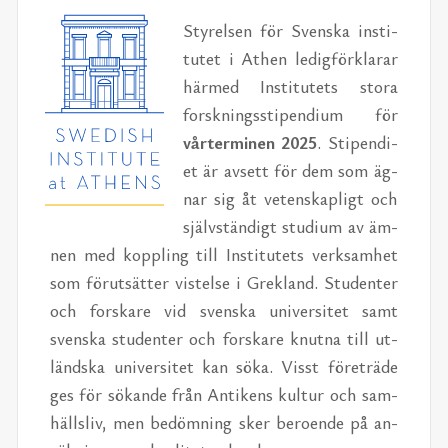
Sty­rel­sen för Svens­ka in­sti­
tu­tet i Athen le­dig­för­kla­rar
här­med In­sti­tu­tets sto­ra
forsk­nings­sti­pen­di­um för
vår­ter­mi­nen 2025
. Sti­pen­di­
et är av­sett för dem som äg­
nar sig åt ve­ten­skap­ligt och
själv­stän­digt stu­di­um av äm­
nen med kopp­ling till In­sti­tu­tets verk­sam­het
som för­ut­sät­ter vis­tel­se i Gre­kland. Stu­den­ter
och fors­ka­re vid svens­ka uni­ver­si­tet samt
svens­ka stu­den­ter och fors­ka­re knut­na till ut­
länds­ka uni­ver­si­tet kan söka. Visst fö­re­trä­de
ges för sö­kan­de från An­ti­kens kul­tur och sam­
hälls­liv, men be­döm­ning sker be­ro­en­de på an­