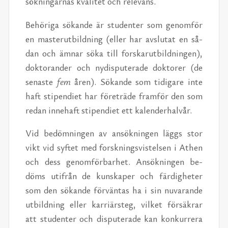
sök­ning­ar­nas kva­li­tet och re­le­vans.
Be­hö­ri­ga sö­kan­de är stu­den­ter som ge­nom­för
en mas­ter­ut­bild­ning (el­ler har av­slu­tat en så­
dan och äm­nar söka till fors­kar­ut­bild­ning­en),
dok­to­ran­der och ny­dis­pu­te­ra­de dok­to­rer (de
se­nas­te
fem
åren). Sö­kan­de som ti­di­ga­re inte
haft sti­pen­di­et har fö­re­trä­de fram­för den som
re­dan in­ne­haft sti­pen­di­et ett ka­len­der­halv­år.
Vid be­döm­ning­en av an­sök­ning­en läggs stor
vikt vid syf­tet med forsk­nings­vis­tel­sen i Athen
och dess ge­nom­för­bar­het. An­sök­ning­en be­
döms ut­i­från de kun­ska­per och fär­dig­he­ter
som den sö­kan­de för­vän­tas ha i sin nu­va­ran­de
ut­bild­ning el­ler kar­riär­steg, vil­ket för­säk­rar
att stu­den­ter och dis­pu­te­ra­de kan kon­kur­re­ra