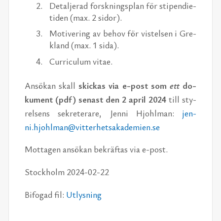
De­tal­je­rad forsk­nings­plan för sti­pen­di­e­
ti­den (max. 2 si­dor).
Mo­ti­ve­ring av be­hov för vis­tel­sen i Gre­
kland (max. 1 sida).
Cur­ricu­lum vi­tae.
An­sö­kan skall
skic­kas via e-post
som
ett
do­
ku­ment (pdf) se­nast den 2 april 2024
till sty­
rel­sens sek­re­te­ra­re, Jen­ni Hjohl­man:
jen­
ni.hjohl­man@vit­ter­hets­a­ka­de­mi­en.se
Mot­ta­gen an­sö­kan be­kräf­tas via e-post.
Stock­holm 2024-02-22
Bi­fo­gad fil:
Ut­lys­ning