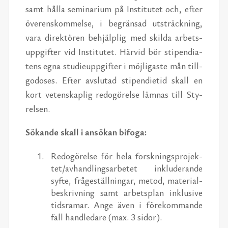
samt hål­la se­mi­na­ri­um på In­sti­tu­tet och, ef­ter
över­ens­kom­mel­se, i be­grän­sad ut­sträck­ning,
vara di­rek­tö­ren be­hjälp­lig med skil­da ar­bets­
upp­gif­ter vid In­sti­tu­tet. Här­vid bör sti­pen­di­a­
tens egna stu­di­e­upp­gif­ter i möj­li­gas­te mån till­
go­do­ses. Ef­ter av­slu­tad sti­pen­di­e­tid skall en
kort ve­ten­skap­lig re­do­gö­rel­se läm­nas till Sty­
rel­sen.
Sö­kan­de skall i an­sö­kan bi­fo­ga:
Re­do­gö­rel­se för hela forsk­nings­pro­jek­
tet/​av­hand­lings­ar­be­tet in­klu­de­ran­de
syf­te, frå­ge­ställ­ning­ar, me­tod, ma­te­ri­al­
be­skriv­ning samt ar­bets­plan in­klu­si­ve
tids­ra­mar. Ange även i fö­re­kom­man­de
fall hand­le­da­re (max. 3 si­dor).