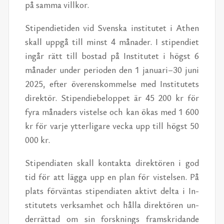
på sam­ma vill­kor.
Sti­pen­di­e­ti­den vid Svens­ka in­sti­tu­tet i Athen
skall upp­gå till minst 4 må­na­der. I sti­pen­di­et
in­går rätt till bo­stad på In­sti­tu­tet i högst 6
må­na­der un­der pe­ri­o­den den 1 ja­nu­a­ri–30 juni
2025, ef­ter över­ens­kom­mel­se med In­sti­tu­tets
di­rek­tör. Sti­pen­die­be­lop­pet är 45 200 kr för
fyra må­na­ders vis­tel­se och kan ökas med 1 600
kr för var­je yt­ter­li­ga­re vec­ka upp till högst 50
000 kr.
Sti­pen­di­a­ten skall kon­tak­ta di­rek­tö­ren i god
tid för att läg­ga upp en plan för vis­tel­sen. På
plats för­vän­tas sti­pen­di­a­ten ak­tivt del­ta i In­
sti­tu­tets verk­sam­het och hål­la di­rek­tö­ren un­
der­rät­tad om sin forsk­nings fram­skri­dan­de