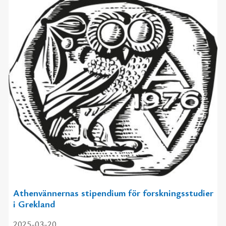
Athenvännernas stipendium för forskningsstudier
i Grekland
2025-03-20