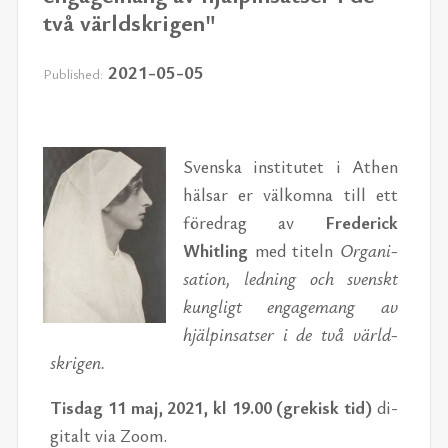
två världskrigen"
2021-05-05
Published:
Sven­ska in­sti­tutet i Athen
häl­sar er välkomna till ett
före­drag av
Fred­er­ick
Whitling
med titeln
Or­gan­i­
sa­tion, led­ning och sven­skt
kung­ligt en­gage­mang av
hjälpin­satser i de två värld­
skri­gen
.
Tis­dag 11 maj, 2021, kl 19.00 (grekisk tid)
di­
gi­talt via Zoom.