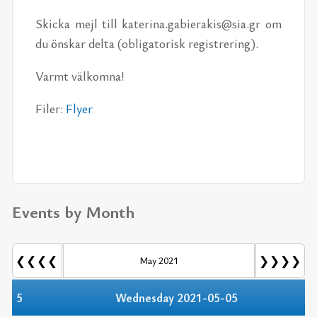
Skic­ka mejl till ka­te­ri­na.ga­bi­er­a­kis@sia.gr om
du öns­kar del­ta (ob­li­ga­to­risk re­gi­stre­ring).
Varmt välkomna!
Filer:
Flyer
Events by Month
❮❮❮❮
❯❯❯❯
May 2021
5
Wednesday 2021-05-05