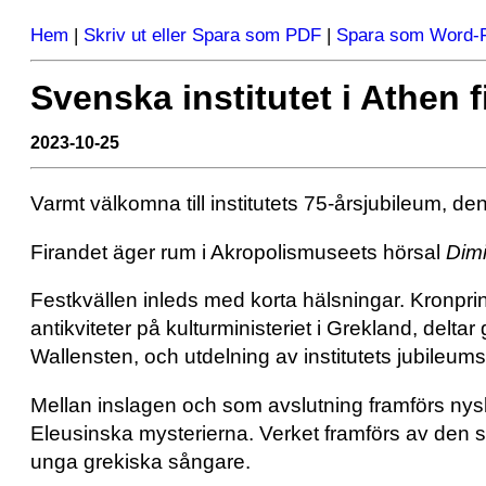
Hem
|
Skriv ut eller Spara som PDF
|
Spara som Word-F
Svenska institutet i Athen f
2023-10-25
Varmt välkomna till institutets 75-årsjubileum, d
Firandet äger rum i Akropolismuseets hörsal
Dimi
Festkvällen inleds med korta hälsningar. Kronpri
antikviteter på kulturministeriet i Grekland, deltar
Wallensten, och utdelning av institutets jubileums
Mellan inslagen och som avslutning framförs ny
Eleusinska mysterierna. Verket framförs av den s
unga grekiska sångare.