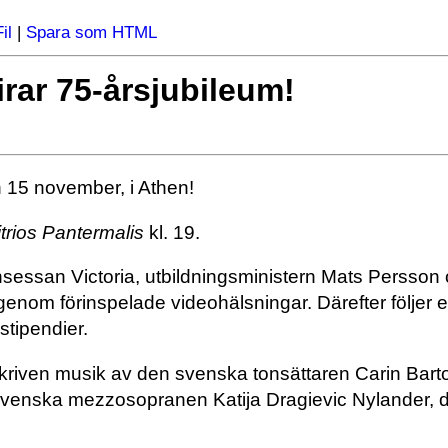
il
|
Spara som HTML
irar 75-årsjubileum!
en 15 november, i Athen!
trios Pantermalis
kl. 19.
nsessan Victoria, utbildningsministern Mats Persson 
genom förinspelade videohälsningar.
Därefter följer 
stipendier.
skriven musik av den svenska tonsättaren Carin Bar
venska mezzosopranen Katija Dragievic Nylander, den