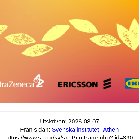
Utskriven: 2026-08-07
Från sidan:
Svenska institutet i Athen
https://www.sia.gr/sv/sx_PrintPage.php?tid=890