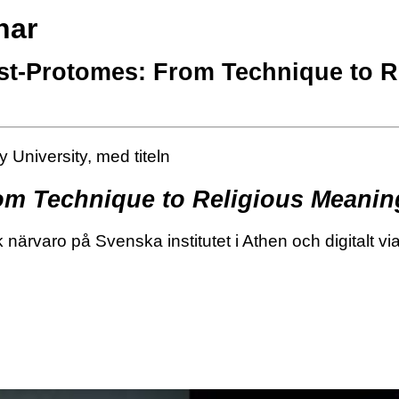
nar
ust-Protomes: From Technique to 
 University, med ti­teln
om Technique to Religious Meanin
när­va­ro på Svens­ka in­sti­tu­tet i Athen och di­gi­talt 