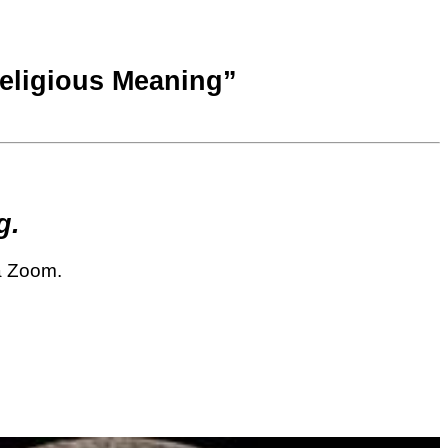
Religious Meaning”
g
.
via Zoom.