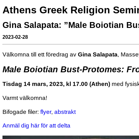
Athens Greek Religion Semi
Gina Salapata: ”Male Boiotian B
2023-02-28
Väl­kom­na till ett fö­re­drag av
Gina Salapata
, Massey
Male Boiotian Bust-Protomes: Fr
Tisdag 14 mars, 2023, kl 17.00 (Athen)
med fy­sisk 
Varmt välkomna!
Bifogade filer:
flyer
,
abstrakt
Anmäl dig här för att delta