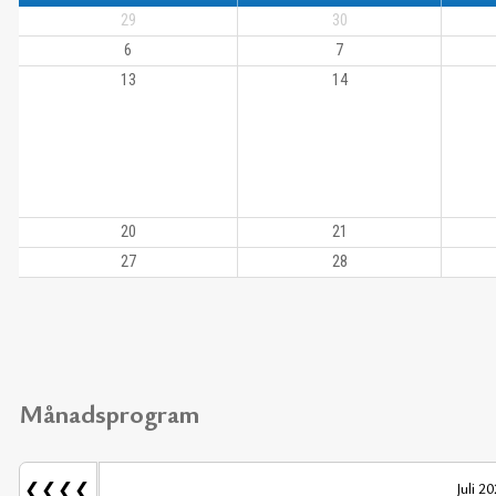
29
30
6
7
13
14
20
21
27
28
Månadsprogram
❮❮❮❮
Juli 2