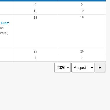
4
5
11
12
18
19
 Kubb!
hos
enter,
25
26
1
2