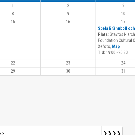
1
2
3
8
9
10
15
16
17
Spela Brännboll och
Plats:
Stavros Niarc
Foundation Cultural C
Xefoto,
Map
Tid:
19:00 - 20:30
22
23
24
29
30
31
❯❯❯❯
026