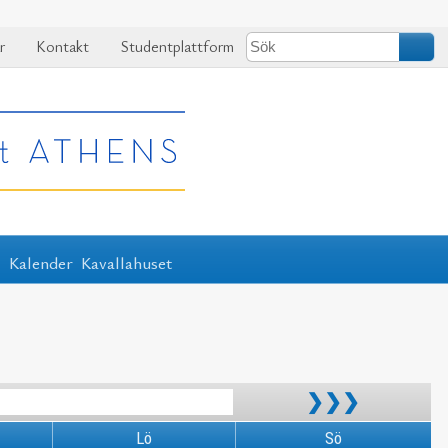
r
Kontakt
Studentplattform
r
Kalender
Kavallahuset
❯❯❯
Lö
Sö