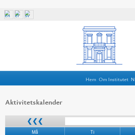
Hem
Om Institutet
N
Aktivitetskalender
❮❮❮
Må
Ti