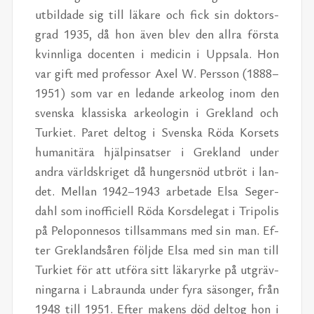
ut­bil­da­de sig till lä­ka­re och fick sin dok­tors­
grad 1935, då hon även blev den all­ra förs­ta
kvinn­li­ga do­cen­ten i me­di­cin i Upp­sa­la. Hon
var gift med pro­fes­sor Axel W. Pers­son (1888–
1951) som var en le­dan­de ar­ke­o­log inom den
svens­ka klas­sis­ka ar­ke­o­lo­gin i Gre­kland och
Tur­ki­et. Pa­ret del­tog i Svens­ka Röda Kor­sets
hu­ma­ni­tä­ra hjäl­pin­sat­ser i Gre­kland un­der
and­ra världs­kri­get då hung­ers­nöd ut­bröt i lan­
det. Mel­lan 1942–1943 ar­be­ta­de Elsa Se­ger­
dahl som in­of­fi­ci­ell Röda Kors­de­le­gat i Tri­po­lis
på Pe­lo­pon­ne­sos till­sam­mans med sin man. Ef­
ter Gre­kland­så­ren följ­de Elsa med sin man till
Tur­ki­et för att ut­fö­ra sitt lä­ka­ryr­ke på ut­gräv­
ning­ar­na i Labraun­da un­der fyra sä­song­er, från
1948 till 1951. Ef­ter ma­kens död del­tog hon i