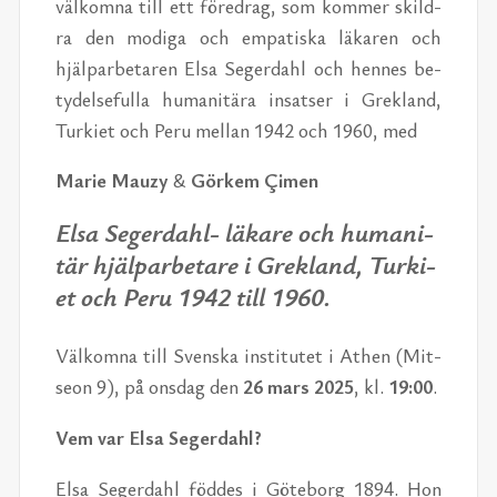
väl­kom­na till ett fö­re­drag, som kom­mer skild­
ra den mo­di­ga och em­pa­tis­ka lä­ka­ren och
hjälp­ar­be­ta­ren Elsa Se­ger­dahl och hen­nes be­
ty­del­se­ful­la hu­ma­ni­tä­ra in­sat­ser i Gre­kland,
Tur­ki­et och Peru mel­lan 1942 och 1960, med
Ma­rie Mauzy
&
Gör­kem Çimen
Elsa Se­ger­dahl
-
lä­ka­re och hu­ma­ni­
tär hjälp­ar­be­ta­re i Gre­kland, Tur­ki­
et och Peru 1942 till 1960.
Väl­kom­na till Svens­ka in­sti­tu­tet i Athen (Mit­
se­on 9), på ons­dag den
26 mars 2025
, kl.
19:00
.
Vem var Elsa Se­ger­dahl?
Elsa Se­ger­dahl föd­des i Gö­te­borg 1894. Hon