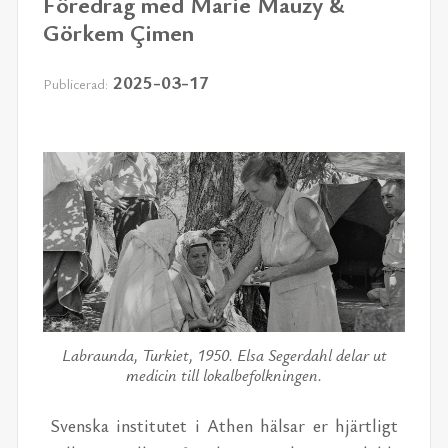
Föredrag med Marie Mauzy &
Görkem Çimen
2025-03-17
Publicerad:
Labraunda, Turkiet, 1950. Elsa Segerdahl delar ut
medicin till lokalbefolkningen.
Svens­ka in­sti­tu­tet i Athen häl­sar er hjärt­ligt