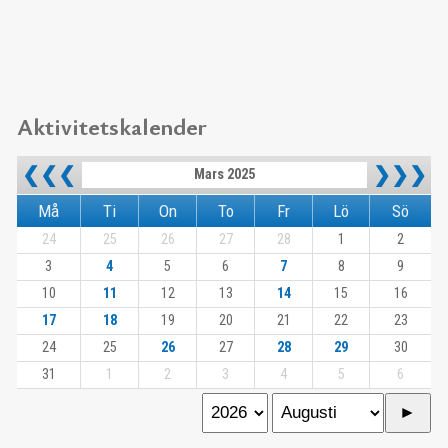
Aktivitetskalender
❮❮❮
❯❯❯
Mars 2025
Må
Ti
On
To
Fr
Lö
Sö
24
25
26
27
28
1
2
3
4
5
6
7
8
9
10
11
12
13
14
15
16
17
18
19
20
21
22
23
24
25
26
27
28
29
30
31
1
2
3
4
5
6