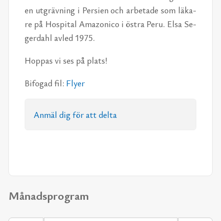
en ut­gräv­ning i Per­si­en och ar­be­ta­de som lä­ka­
re på Hos­pi­tal Ama­zo­ni­co i öst­ra Peru. Elsa Se­
ger­dahl av­led 1975.
Hop­pas vi ses på plats!
Bi­fo­gad fil:
Fly­er
An­mäl dig för att del­ta
Månadsprogram