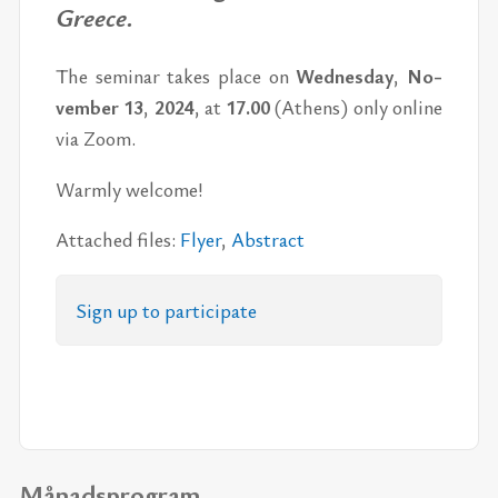
Gree­ce.
The se­mi­nar ta­kes pla­ce on
Wed­nes­day
,
No­
vem­ber 13
,
2024
,
at
17.00
(Athens) only on­li­ne
via Zoom.
Warm­ly wel­come!
At­ta­ched fi­les:
Fly­er
,
Ab­stract
Sign up to par­ti­ci­pa­te
Månadsprogram