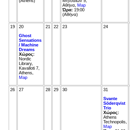
(Athens)
Μητσαίων 9,
Αθήνα,
Map
Ώρα:
19:00
(Αθήνα)
19
20
21
22
23
24
Ghost
Sensations
/ Machine
Dreams
Χώρος:
Nordic
Library,
Kavalloti 7,
Athens,
Map
26
27
28
29
30
31
Svante
Söderqvist
Trio
Χώρος:
Athens
Technopolis,
Map