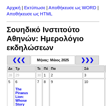
Αρχική
|
Εκτύπωσε
|
Αποθήκευσε ως WORD
|
Αποθήκευσε ως HTML
Σουηδικό Ινστιτούτο
Αθηνών: Ημερολόγιο
εκδηλώσεων
❮❮❮
❯❯❯
Μήνας: Μάιος 2025
Δε
Τρ
Τε
Πέ
Πα
Σά
28
29
30
1
2
3
5
6
7
8
9
10
The
Piraeus
Lion:
Whose
Story