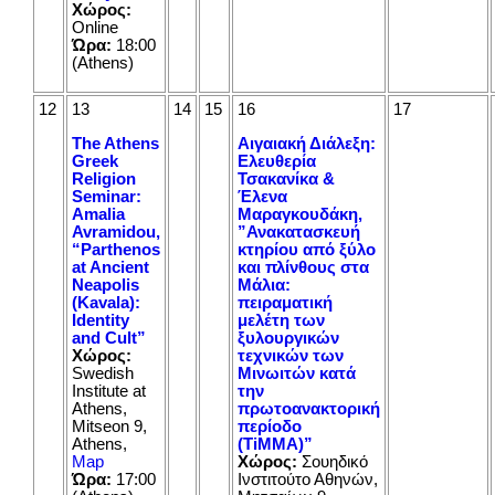
Χώρος:
Online
Ώρα:
18:00
(Athens)
12
13
14
15
16
17
The Athens
Αιγαιακή Διάλεξη:
Greek
Ελευθερία
Religion
Τσακανίκα &
Seminar:
Έλενα
Amalia
Μαραγκουδάκη,
Avramidou,
”Ανακατασκευή
“Parthenos
κτηρίου από ξύλο
at Ancient
και πλίνθους στα
Neapolis
Μάλια:
(Kavala):
πειραματική
Identity
μελέτη των
and Cult”
ξυλουργικών
Χώρος:
τεχνικών των
Swedish
Μινωιτών κατά
Institute at
την
Athens,
πρωτοανακτορική
Mitseon 9,
περίοδο
Athens,
(TiMMA)”
Map
Χώρος:
Σουηδικό
Ώρα:
17:00
Ινστιτούτο Αθηνών,