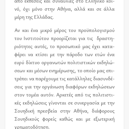
από εκ­θέ­σεις και συ­ναυ­λί­ες στο Ελλη­νι­κό κοι­
νό, όχι μόνο στην Αθήνα, αλλά και σε άλλα
μέρη της Ελλά­δας.
Αν και ένα μι­κρό μέ­ρος του προ­ϋ­πο­λο­γι­σμού
του Ινστι­τού­του προ­ο­ρί­ζε­ται για τις δρα­στη­
ριό­τη­τες αυ­τές, το προ­σω­πι­κό μας έχει κα­τα­
φέ­ρει να κτί­σει με την πά­ρο­δο των ετών ένα
ευρύ δί­κτυο ορ­γα­νω­τών πο­λι­τι­στι­κών εκ­δη­λώ­
σε­ων και μέ­σων ενη­μέ­ρω­σης, το οποίο μας επι­
τρέ­πει να πα­ρέ­χου­με τις κα­τάλ­λη­λες δια­συν­δέ­
σεις για την ορ­γά­νω­ση δια­φό­ρων εκ­δη­λώ­σε­ων
στον το­μέα αυ­τόν. Αρκε­τές από τις πο­λι­τι­στι­
κές εκ­δη­λώ­σεις γί­νο­νται σε συ­νερ­γα­σία με την
Σου­η­δι­κή πρε­σβεία στην Αθήνα, διά­φο­ρους
Σου­η­δι­κούς φο­ρείς κα­θώς και με εξω­τε­ρι­κή
χρη­μα­το­δό­τη­ση.