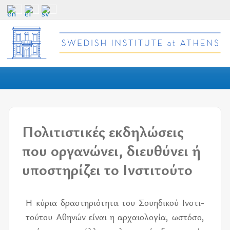
Πολιτιστικές εκδηλώσεις
που οργανώνει, διευθύνει ή
υποστηρίζει το Ινστιτούτο
Η κύ­ρια δρα­στη­ριό­τη­τα του Σου­η­δι­κού Ινστι­
τού­του Αθη­νών εί­ναι η αρ­χαιο­λο­γία, ωστό­σο,