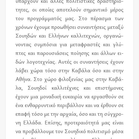
υπάρ­χουν και άλ­λες πο­λι­τι­στι­κές δρα­στη­ριό­
τη­τες, οι οποί­ες απο­τε­λούν ση­μα­ντι­κό μέ­ρος
του προ­γράμ­μα­τός μας. Στο πέ­ρα­σμα των
χρό­νων έχου­με προ­ω­θή­σει συ­να­ντή­σεις με­τα­ξύ
Σου­η­δών και Ελλή­νων καλ­λι­τε­χνών, ορ­γα­νώ­
νο­ντας συ­μπό­σια για με­τα­φρα­στές και γλύ­
πτες και πα­ρου­σιά­σεις ποί­η­σης και άλ­λων ει­
δών λο­γο­τε­χνί­ας. Αυτές οι συ­να­ντή­σεις έχουν
λά­βει χώρα τόσο στην Καβά­λα όσο και στην
Αθήνα. Στο χώρο φι­λο­ξε­νί­ας μας στην Καβά­
λα, Σου­η­δοί καλ­λι­τέ­χνες και επι­στή­μο­νες
έχουν μια μο­να­δι­κή ευ­και­ρία να ερ­γα­σθούν σε
ένα εν­θαρ­ρυ­ντι­κό πε­ρι­βάλ­λον και να έρ­θουν σε
επα­φή τόσο με την αρ­χαία, όσο και τη σύγ­χρο­
νη Ελλά­δα. Επί­σης, προ­τε­ραιό­τη­τά μας εί­ναι
να προ­βάλ­λου­με τον Σου­η­δι­κό πο­λι­τι­σμό μέσα