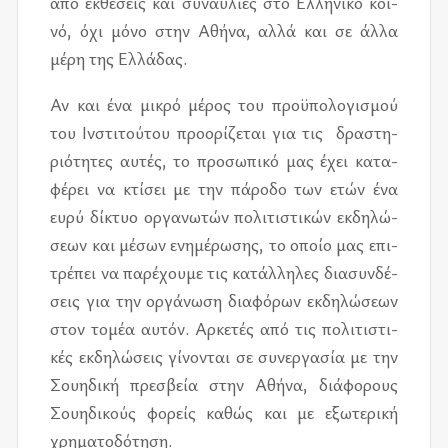
από εκ­θέ­σεις και συ­ναυ­λί­ες στο Ελλη­νι­κό κοι­
νό, όχι μόνο στην Αθήνα, αλλά και σε άλλα
μέρη της Ελλά­δας.
Αν και ένα μι­κρό μέ­ρος του προ­ϋ­πο­λο­γι­σμού
του Ινστι­τού­του προ­ο­ρί­ζε­ται για τις δρα­στη­
ριό­τη­τες αυ­τές, το προ­σω­πι­κό μας έχει κα­τα­
φέ­ρει να κτί­σει με την πά­ρο­δο των ετών ένα
ευρύ δί­κτυο ορ­γα­νω­τών πο­λι­τι­στι­κών εκ­δη­λώ­
σε­ων και μέ­σων ενη­μέ­ρω­σης, το οποίο μας επι­
τρέ­πει να πα­ρέ­χου­με τις κα­τάλ­λη­λες δια­συν­δέ­
σεις για την ορ­γά­νω­ση δια­φό­ρων εκ­δη­λώ­σε­ων
στον το­μέα αυ­τόν. Αρκε­τές από τις πο­λι­τι­στι­
κές εκ­δη­λώ­σεις γί­νο­νται σε συ­νερ­γα­σία με την
Σου­η­δι­κή πρε­σβεία στην Αθήνα, διά­φο­ρους
Σου­η­δι­κούς φο­ρείς κα­θώς και με εξω­τε­ρι­κή
χρη­μα­το­δό­τη­ση.