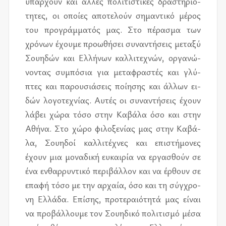
υπάρ­χουν και άλ­λες πο­λι­τι­στι­κές δρα­στη­ριό­
τη­τες, οι οποί­ες απο­τε­λούν ση­μα­ντι­κό μέ­ρος
του προ­γράμ­μα­τός μας. Στο πέ­ρα­σμα των
χρό­νων έχου­με προ­ω­θή­σει συ­να­ντή­σεις με­τα­ξύ
Σου­η­δών και Ελλή­νων καλ­λι­τε­χνών, ορ­γα­νώ­
νο­ντας συ­μπό­σια για με­τα­φρα­στές και γλύ­
πτες και πα­ρου­σιά­σεις ποί­η­σης και άλ­λων ει­
δών λο­γο­τε­χνί­ας. Αυτές οι συ­να­ντή­σεις έχουν
λά­βει χώρα τόσο στην Καβά­λα όσο και στην
Αθήνα. Στο χώρο φι­λο­ξε­νί­ας μας στην Καβά­
λα, Σου­η­δοί καλ­λι­τέ­χνες και επι­στή­μο­νες
έχουν μια μο­να­δι­κή ευ­και­ρία να ερ­γα­σθούν σε
ένα εν­θαρ­ρυ­ντι­κό πε­ρι­βάλ­λον και να έρ­θουν σε
επα­φή τόσο με την αρ­χαία, όσο και τη σύγ­χρο­
νη Ελλά­δα. Επί­σης, προ­τε­ραιό­τη­τά μας εί­ναι
να προ­βάλ­λου­με τον Σου­η­δι­κό πο­λι­τι­σμό μέσα