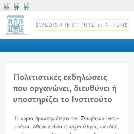
Πολιτιστικές εκδηλώσεις
που οργανώνει, διευθύνει ή
υποστηρίζει το Ινστιτούτο
Η κύ­ρια δρα­στη­ριό­τη­τα του Σου­η­δι­κού Ινστι­
τού­του Αθη­νών εί­ναι η αρ­χαιο­λο­γία, ωστό­σο,