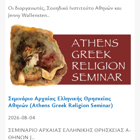
Οι διοργανωτές, Σουηδικό Ινστιτούτο Αθηνών και
Jenny Wallensten...
Σεμινάριο Αρχαίας Ελληνικής Θρησκείας
Αθηνών (Athens Greek Religion Seminar)
2026-08-04
ΣΕ­ΜΙ­ΝΑ­ΡΙΟ­ ΑΡ­ΧΑΙΑ­Σ ΕΛ­ΛΗ­ΝΙ­ΚΗ­Σ ΘΡΗ­ΣΚΕΙΑ­Σ Α­
ΘΗ­ΝΩΝ |...