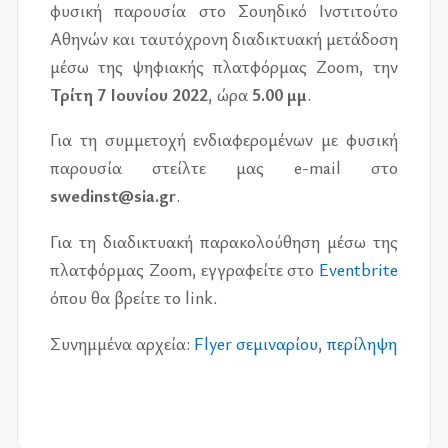
φυ­σι­κή πα­ρου­σία στο Σου­η­δι­κό Ινστι­τού­το
Αθη­νών και ταυ­τό­χρο­νη δια­δι­κτυα­κή με­τά­δο­ση
μέσω της ψη­φια­κής πλατ­φόρ­μας Zoom, την
Τρίτη 7 Ιου­νί­ου 2022
, ώρα
5.00 μμ
.
Για τη συμ­με­το­χή εν­δια­φε­ρο­μέ­νων με φυ­σι­κή
πα­ρου­σία στείλ­τε μας e-mail στο
swedinst@sia.gr
.
Για τη δια­δι­κτυα­κή πα­ρα­κο­λού­θη­ση μέσω της
πλατ­φόρ­μας Zoom, εγ­γρα­φεί­τε στο
Eventbrite
όπου θα βρεί­τε το link.
Συνημ­μέ­να αρ­χεία:
Flyer σε­μι­να­ρί­ου
,
πε­ρί­λη­ψη