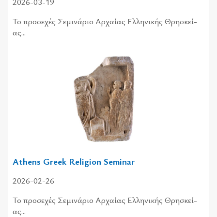
2026-03-19
Το προ­σε­χές Σεμι­νά­ριο Αρχαί­ας Ελλη­νι­κής Θρη­σκεί­
ας...
Athens Greek Religion Seminar
2026-02-26
Το προ­σε­χές Σεμι­νά­ριο Αρχαί­ας Ελλη­νι­κής Θρη­σκεί­
ας...