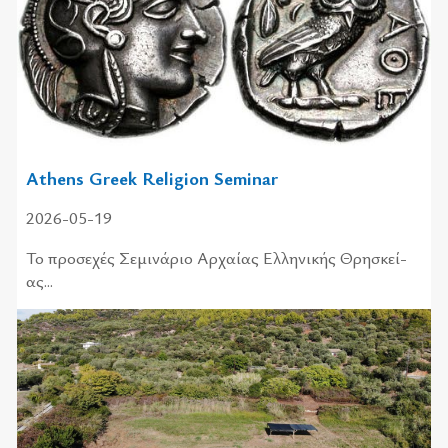
Athens Greek Religion Seminar
2026-05-19
Το προ­σε­χές Σεμι­νά­ριο Αρχαί­ας Ελλη­νι­κής Θρη­σκεί­
ας...