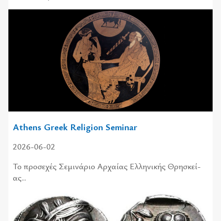
Athens Greek Religion Seminar
2026-06-02
Το προ­σε­χές Σεμι­νά­ριο Αρχαί­ας Ελλη­νι­κής Θρη­σκεί­
ας...