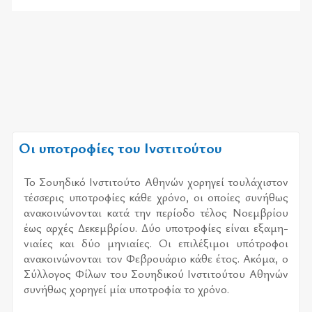
Οι υποτροφίες του Ινστιτούτου
Το Σου­η­δι­κό Ινστι­τού­το Αθη­νών χο­ρη­γεί του­λά­χι­στον
τέσ­σε­ρις υπο­τρο­φί­ες κάθε χρό­νο, οι οποί­ες συ­νή­θως
ανα­κοι­νώ­νο­νται κατά την πε­ρί­ο­δο τέ­λος Νοεμ­βρί­ου
έως αρ­χές Δεκεμ­βρί­ου. Δύο υπο­τρο­φί­ες εί­ναι εξα­μη­
νιαί­ες και δύο μη­νιαί­ες. Οι επι­λέ­ξι­μοι υπό­τρο­φοι
ανα­κοι­νώ­νο­νται τον Φεβρουά­ριο κάθε έτος. Ακόμα, ο
Σύλ­λο­γος Φίλων του Σου­η­δι­κού Ινστι­τού­του Αθη­νών
συ­νή­θως χο­ρη­γεί μία υπο­τρο­φία το χρό­νο.