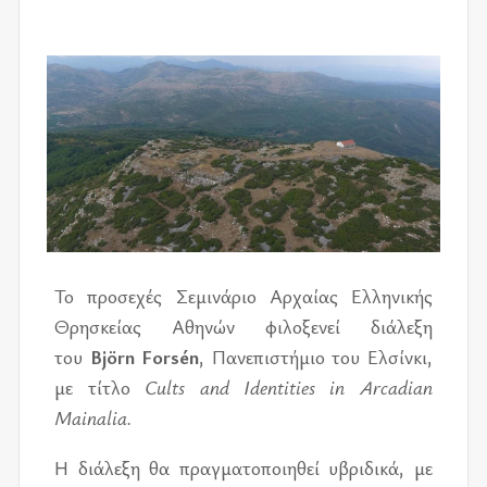
Το προ­σε­χές Σεμι­νά­ριο Αρχαί­ας Ελλη­νι­κής
Θρη­σκεί­ας Αθη­νών φι­λο­ξε­νεί διά­λε­ξη
του
Björn Forsén
, Πανε­πι­στή­μιο του Ελσίν­κι,
με τί­τλο
Cults and Identities in Arcadian
Mainalia.
Η διά­λε­ξη θα πραγ­μα­το­ποι­η­θεί υβρι­δι­κά, με