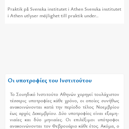
Praktik på Svenska institutet i Athen Svenska institutet
i Athen utlyser möjlighet till praktik under...
Οι υποτροφίες του Ινστιτούτου
Το Σου­η­δι­κό Ινστι­τού­το Αθη­νών χο­ρη­γεί του­λά­χι­στον
τέσ­σε­ρις υπο­τρο­φί­ες κάθε χρό­νο, οι οποί­ες συ­νή­θως
ανα­κοι­νώ­νο­νται κατά την πε­ρί­ο­δο τέ­λος Νοεμ­βρί­ου
έως αρ­χές Δεκεμ­βρί­ου. Δύο υπο­τρο­φί­ες εί­ναι εξα­μη­
νιαί­ες και δύο μη­νιαί­ες. Οι επι­λέ­ξι­μοι υπό­τρο­φοι
ανα­κοι­νώ­νο­νται τον Φεβρουά­ριο κάθε έτος. Ακόμα, ο