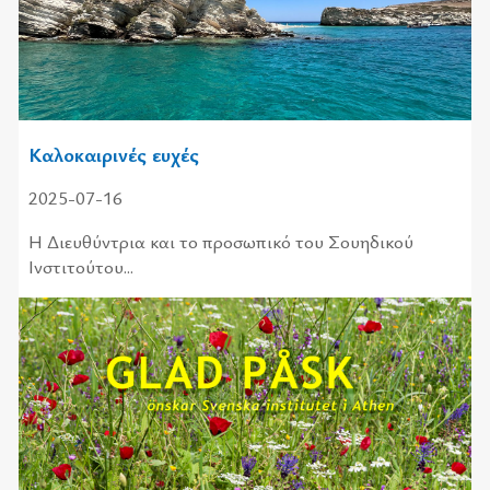
Καλοκαιρινές ευχές
2025-07-16
Η Διευ­θύ­ντρια και το προ­σω­πι­κό του Σου­η­δι­κού
Ινστι­τού­του...