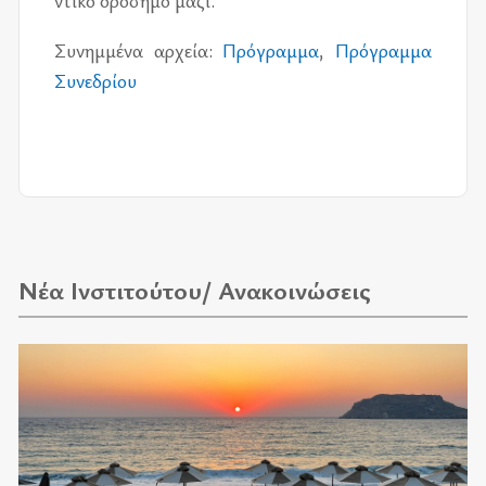
ντι­κό ορό­ση­μο μαζί.
Συνημ­μέ­να αρ­χεία:
Πρό­γραμ­μα
,
Πρό­γραμ­μα
Συνε­δρί­ου
Νέα Ινστιτούτου/ Ανακοινώσεις