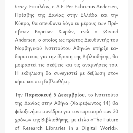
brary
. Επι­πλέ­ον, ο Α­.Ε­. Per Fabricius Andersen,
Πρέ­σβης της Δανί­ας στην Ελλά­δα και την
Κύπρο, θα απευ­θύ­νει λόγο εκ μέ­ρους των Πρέ­
σβε­ων Βορεί­ων Χωρών, ενώ ο Øivind
Andersen, ο οποί­ος ως πρώ­τος Διευ­θυ­ντής του
Νορ­βη­γι­κού Ινστι­τού­του Αθη­νών υπήρ­ξε κα­
θο­ρι­στι­κός για την ίδρυ­ση της Βιβλιο­θή­κης, θα
μοι­ρα­στεί τις σκέ­ψεις και τις ανα­μνή­σεις του.
Η εκ­δή­λω­ση θα συ­νε­χι­στεί με δε­ξί­ω­ση στον
κήπο και στη Βιβλιο­θή­κη.
Την
Παρα­σκευή 5 Δεκεμ­βρί­ου
, το Ινστι­τού­το
της Δανί­ας στην Αθήνα (Χαι­ρε­φώ­ντος 14) θα
φι­λο­ξε­νή­σει συ­νέ­δριο για τον εορ­τα­σμό των 30
χρό­νων της Βιβλιο­θή­κης, με τί­τλο «The Fu­ture
of Re­search Li­braries in a Dig­i­tal World».