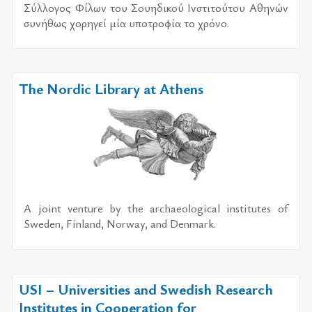
Σύλ­λο­γος Φίλων του Σου­η­δι­κού Ινστι­τού­του Αθη­νών
συ­νή­θως χο­ρη­γεί μία υπο­τρο­φία το χρό­νο.
The Nordic Library at Athens
A joint venture by the archaeological institutes of
Sweden, Finland, Norway, and Denmark.
USI – Universities and Swedish Research
Institutes in Cooperation for