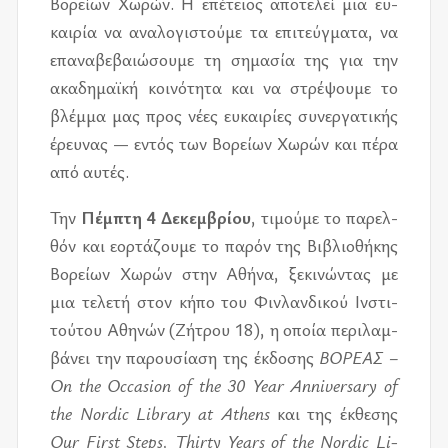
Βορεί­ων Χωρών. Η επέ­τειος απο­τε­λεί μια ευ­
και­ρία να ανα­λο­γι­στού­με τα επι­τεύγ­μα­τα, να
επα­να­βε­βαιώ­σου­με τη ση­μα­σία της για την
ακα­δη­μαϊ­κή κοι­νό­τη­τα και να στρέ­ψου­με το
βλέμ­μα μας προς νέες ευ­και­ρί­ες συ­νερ­γα­τι­κής
έρευ­νας — εντός των Βορεί­ων Χωρών και πέρα
από αυ­τές.
Την
Πέμ­πτη 4 Δεκεμ­βρί­ου
,
τι­μού­με το πα­ρελ­
θόν και εορ­τά­ζου­με το πα­ρόν της Βιβλιο­θή­κης
Βορεί­ων Χωρών στην Αθήνα, ξε­κι­νώ­ντας με
μια τε­λε­τή στον κήπο του Φιν­λαν­δι­κού Ινστι­
τού­του Αθη­νών (Ζήτρου 18), η οποία πε­ρι­λαμ­
βά­νει την πα­ρου­σί­α­ση της έκ­δο­σης
ΒΟ­ΡΕ­Α­Σ –
On the Oc­ca­sion of the 30 Year An­niver­sary of
the Nordic Li­brary at Athens
και της έκ­θε­σης
Our First Steps, Thirty Years of the Nordic Li­