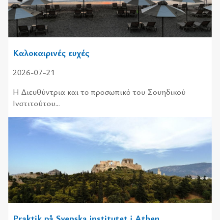
Καλοκαιρινές ευχές
2026-07-21
Η Διευ­θύ­ντρια και το προ­σω­πι­κό του Σου­η­δι­κού
Ινστι­τού­του...
Praktik på Svenska institutet i Athen