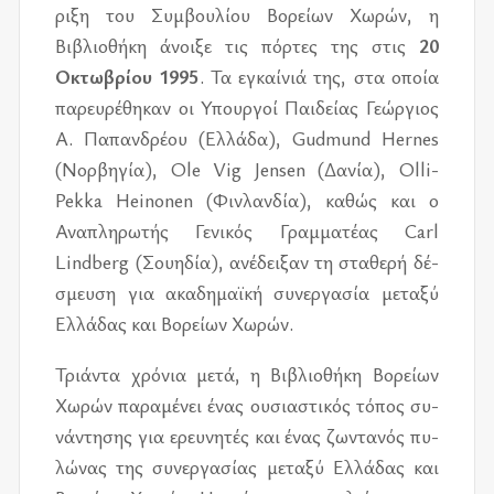
ρι­ξη του Συμ­βου­λί­ου Βορεί­ων Χωρών, η
Βιβλιο­θή­κη άνοι­ξε τις πόρ­τες της στις
20
Οκτω­βρί­ου 1995
. Τα εγκαί­νιά της, στα οποία
πα­ρευ­ρέ­θη­καν οι Υπουρ­γοί Παι­δεί­ας Γεώρ­γιος
Α­. Παπαν­δρέ­ου (Ελλά­δα), Gudmund Hernes
(Νορ­βη­γία), Ole Vig Jensen (Δανία), Olli-
Pekka Heinonen (Φιν­λαν­δία), κα­θώς και ο
Ανα­πλη­ρω­τής Γενι­κός Γραμ­μα­τέ­ας Carl
Lindberg (Σου­η­δία), ανέ­δει­ξαν τη στα­θε­ρή δέ­
σμευ­ση για ακα­δη­μαϊ­κή συ­νερ­γα­σία με­τα­ξύ
Ελλά­δας και Βορεί­ων Χωρών.
Τριά­ντα χρό­νια μετά, η Βιβλιο­θή­κη Βορεί­ων
Χωρών πα­ρα­μέ­νει ένας ου­σια­στι­κός τό­πος συ­
νά­ντη­σης για ερευ­νη­τές και ένας ζω­ντα­νός πυ­
λώ­νας της συ­νερ­γα­σί­ας με­τα­ξύ Ελλά­δας και