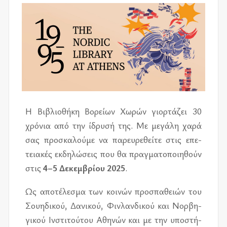
Η Βιβλιο­θή­κη Βορεί­ων Χωρών γιορ­τά­ζει 30
χρό­νια από την ίδρυ­σή της. Με με­γά­λη χαρά
σας προ­σκα­λού­με να πα­ρευ­ρε­θεί­τε στις επε­
τεια­κές εκ­δη­λώ­σεις που θα πραγ­μα­το­ποι­η­θούν
στις
4–5 Δεκεμ­βρί­ου 2025
.
Ως απο­τέ­λε­σμα των κοι­νών προ­σπα­θειών του
Σου­η­δι­κού, Δανι­κού, Φιν­λαν­δι­κού και Νορ­βη­
γι­κού Ινστι­τού­του Αθη­νών και με την υπο­στή­