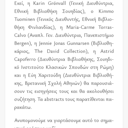
Εκεί, η Karin Grönvall (Γενι­κή Διευ­θύ­ντρια,
Εθνι­κή Βιβλιο­θή­κη Σου­η­δί­ας), ο Kimmo
Tuominen (Γενι­κός Διευ­θυ­ντής, Εθνι­κή Βιβλιο­
θή­κη Φιν­λαν­δί­ας), η Maria-Carme Torras-
Calvo (Αναπλ. Γεν. Διευ­θύ­ντρια, Πανε­πι­στή­μιο
Bergen), η Jennie Jonas Gunnarsen (Βιβλιο­θη­
κά­ριος, The David Collection), η Astrid
Capoferro (Διευ­θύ­ντρια Βιβλιο­θή­κης, Σου­η­δι­
κό Ινστι­τού­το Κλα­σι­κών Σπου­δών στη Ρώμη)
και η Εύη Χαρι­τού­δη (Διευ­θύ­ντρια Βιβλιο­θή­
κης, Βρε­τα­νι­κή Σχολή Αθη­νών) θα πα­ρου­σιά­
σουν τις ει­ση­γή­σεις τους και θα ακο­λου­θή­σει
συ­ζή­τη­ση. Τα abstracts τους πα­ρα­τί­θε­νται πα­
ρα­κά­τω.
Ανυ­πο­μο­νού­με να γιορ­τά­σου­με αυτό το ση­μα­